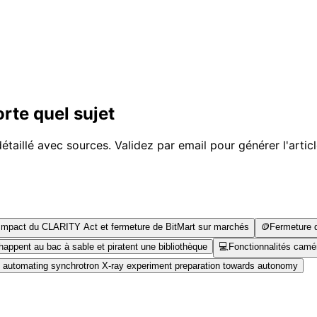
rte quel sujet
étaillé avec sources. Validez par email pour générer l'artic
Impact du CLARITY Act et fermeture de BitMart sur marchés
🪙
Fermeture d
ppent au bac à sable et piratent une bibliothèque
💻
Fonctionnalités camér
 automating synchrotron X-ray experiment preparation towards autonomy