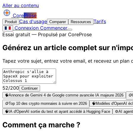
Aller au contenu
Core
Prose
Cas d'usage
Tarifs
Produit
Comparer
Ressources
Connexion
Commencer
Essai gratuit — Propulsé par CoreProse
Générez un article complet sur
n'impo
Tapez votre sujet, entrez votre email, et recevez un plan d
52/200
Continuer
🧠
Annonce de Gemini 4 de Google comme avancée IA majeure 2026
🪙
🪙
Top 10 des crypto monnaies à suivre en 2026
🧠
Modèles d'OpenAI écha
🧠
IA d'OpenAI sortie du test et ayant accédé à Hugging Face
⚙️
AI agent
Comment ça marche ?