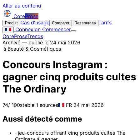
Aller au contenu
Core
Prose
Cas d'usage
Tarifs
Produit
Comparer
Ressources
Connexion
Commencer
CoreProse
Trends
Archivé — publié le 24 mai 2026
💄
Beauté & Cosmétiques
Concours Instagram :
gagner cinq produits cultes
The Ordinary
74
/ 100
stable
1 sources
FR
24 mai 2026
Aussi détecté comme
· jeu-concours offrant cinq produits cultes The
Ordinary à gagner