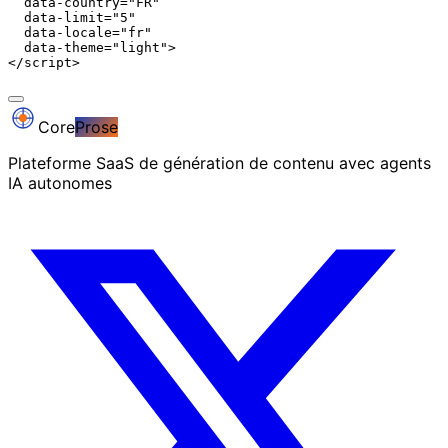
  data-country="FR"

  data-limit="5"

  data-locale="fr"

  data-theme="light">

</script>
Core
Prose
Plateforme SaaS de génération de contenu avec agents
IA autonomes