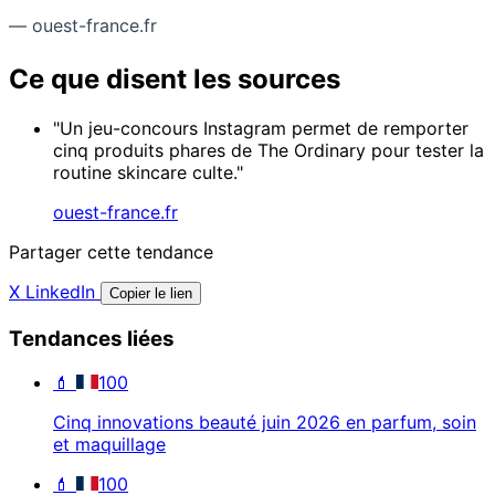
— ouest-france.fr
Ce que disent les sources
"Un jeu-concours Instagram permet de remporter
cinq produits phares de The Ordinary pour tester la
routine skincare culte."
ouest-france.fr
Partager cette tendance
X
LinkedIn
Copier le lien
Tendances liées
💄
100
Cinq innovations beauté juin 2026 en parfum, soin
et maquillage
💄
100