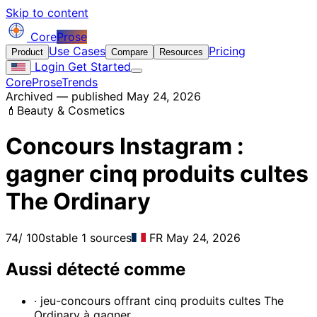
Skip to content
Core
Prose
Use Cases
Pricing
Product
Compare
Resources
Login
Get Started
CoreProse
Trends
Archived — published May 24, 2026
💄
Beauty & Cosmetics
Concours Instagram :
gagner cinq produits cultes
The Ordinary
74
/ 100
stable
1 sources
FR
May 24, 2026
Aussi détecté comme
· jeu-concours offrant cinq produits cultes The
Ordinary à gagner