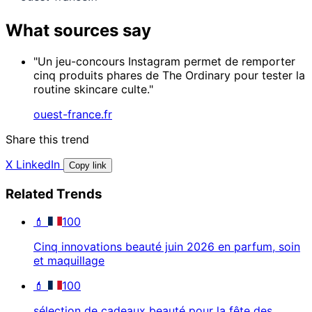
What sources say
"Un jeu-concours Instagram permet de remporter
cinq produits phares de The Ordinary pour tester la
routine skincare culte."
ouest-france.fr
Share this trend
X
LinkedIn
Copy link
Related Trends
💄
100
Cinq innovations beauté juin 2026 en parfum, soin
et maquillage
💄
100
sélection de cadeaux beauté pour la fête des