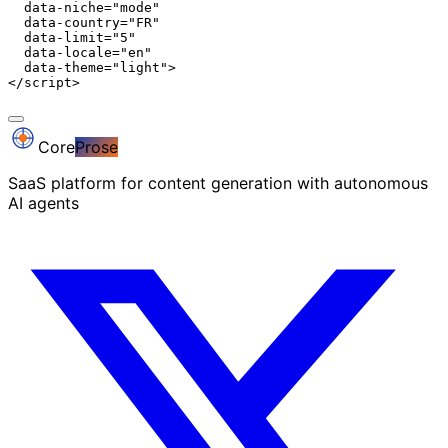
  data-niche="mode"

  data-country="FR"

  data-limit="5"

  data-locale="en"

  data-theme="light">

</script>
Core
Prose
SaaS platform for content generation with autonomous
AI agents