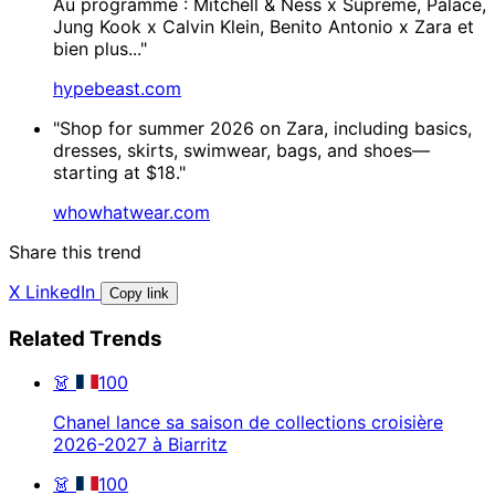
Au programme : Mitchell & Ness x Supreme, Palace,
Jung Kook x Calvin Klein, Benito Antonio x Zara et
bien plus..."
hypebeast.com
"Shop for summer 2026 on Zara, including basics,
dresses, skirts, swimwear, bags, and shoes—
starting at $18."
whowhatwear.com
Share this trend
X
LinkedIn
Copy link
Related Trends
👗
100
Chanel lance sa saison de collections croisière
2026-2027 à Biarritz
👗
100