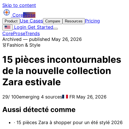
Skip to content
Core
Prose
Use Cases
Pricing
Product
Compare
Resources
Login
Get Started
CoreProse
Trends
Archived — published May 26, 2026
👗
Fashion & Style
15 pièces incontournables
de la nouvelle collection
Zara estivale
29
/ 100
emerging
4 sources
FR
May 26, 2026
Aussi détecté comme
· 15 pièces Zara à shopper pour un été stylé 2026