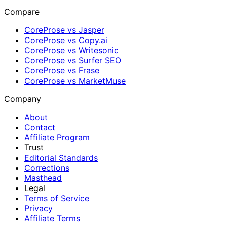
Compare
CoreProse vs Jasper
CoreProse vs Copy.ai
CoreProse vs Writesonic
CoreProse vs Surfer SEO
CoreProse vs Frase
CoreProse vs MarketMuse
Company
About
Contact
Affiliate Program
Trust
Editorial Standards
Corrections
Masthead
Legal
Terms of Service
Privacy
Affiliate Terms