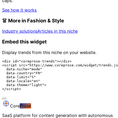
caps.
See how it works
👗
More in Fashion & Style
Industry solutions
Articles in this niche
Embed this widget
Display trends from this niche on your website.
<div id="coreprose-trends"></div>

<script src="https://www.coreprose.com/widget/trends.js
  data-niche="mode"

  data-country="FR"

  data-limit="5"

  data-locale="en"

  data-theme="light">

</script>
Core
Prose
SaaS platform for content generation with autonomous