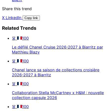
Share this trend
X
LinkedIn
Copy link
Related Trends
👗
100
Le défilé Chanel Cruise 2026-2027 à Biarritz par
Matthieu Blazy
👗
100
Chanel lance sa saison de collections croisière
2026-2027 à Biarritz
👗
100
Collaboration Stella McCartney x H&M : nouvelle
collection capsule 2026
👗
100