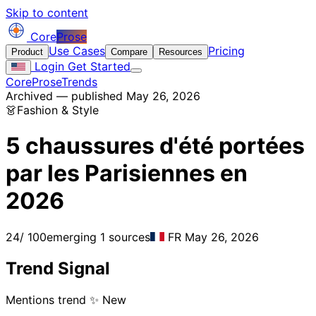
Skip to content
Core
Prose
Use Cases
Pricing
Product
Compare
Resources
Login
Get Started
CoreProse
Trends
Archived — published May 26, 2026
👗
Fashion & Style
5 chaussures d'été portées
par les Parisiennes en
2026
24
/ 100
emerging
1 sources
FR
May 26, 2026
Trend Signal
Mentions trend
✨ New