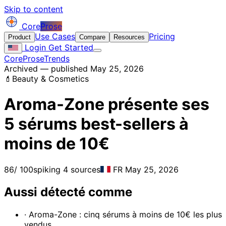
Skip to content
Core
Prose
Use Cases
Pricing
Product
Compare
Resources
Login
Get Started
CoreProse
Trends
Archived — published May 25, 2026
💄
Beauty & Cosmetics
Aroma-Zone présente ses
5 sérums best-sellers à
moins de 10€
86
/ 100
spiking
4 sources
FR
May 25, 2026
Aussi détecté comme
· Aroma-Zone : cinq sérums à moins de 10€ les plus
vendus