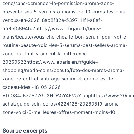
zone/sans-demander-la-permission-aroma-zone-
presente-ses-5-serums-a-moins-de-10-euros-les-plus-
vendus-en-2026-8ad8f82a-5397-11f1-a8af-
559ef5894fc2
https://www.lefigaro.fr/bons-
plans/beaute/vous-cherchez-le-bon-serum-pour-votre-
routine-beaute-voici-les-5-serums-best-sellers-aroma-
zone-qui-font-vraiment-la-difference-
20260522
https://www.leparisien.fr/guide-
shopping/mode-soins/beaute/fete-des-meres-aroma-
zone-ce-coffret-anti-age-serum-et-creme-est-le-
cadeau-ideal-18-05-2026-
VDIOS4JB7ZA7ZGT2HOA5Y4KV5Y.php
https://www.20minu
achat/guide-soin-corps/4224125-20260519-aroma-
zone-voici-5-meilleures-offres-moment-moins-10
Source excerpts