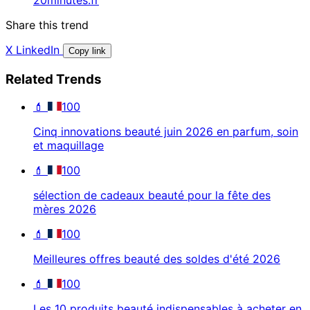
Share this trend
X
LinkedIn
Copy link
Related Trends
💄
100
Cinq innovations beauté juin 2026 en parfum, soin
et maquillage
💄
100
sélection de cadeaux beauté pour la fête des
mères 2026
💄
100
Meilleures offres beauté des soldes d'été 2026
💄
100
Les 10 produits beauté indispensables à acheter en