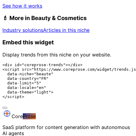
See how it works
💄
More in Beauty & Cosmetics
Industry solutions
Articles in this niche
Embed this widget
Display trends from this niche on your website.
<div id="coreprose-trends"></div>

<script src="https://www.coreprose.com/widget/trends.js
  data-niche="beaute"

  data-country="FR"

  data-limit="5"

  data-locale="en"

  data-theme="light">

</script>
Core
Prose
SaaS platform for content generation with autonomous
AI agents