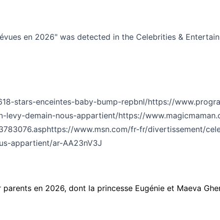
révues en 2026" was detected in the Celebrities & Entertain
618-stars-enceintes-baby-bump-repbnl/
https://www.progr
n-levy-demain-nous-appartient/
https://www.magicmaman.co
,3783076.asp
https://www.msn.com/fr-fr/divertissement/cele
us-appartient/ar-AA23nV3J
 parents en 2026, dont la princesse Eugénie et Maeva Ghe