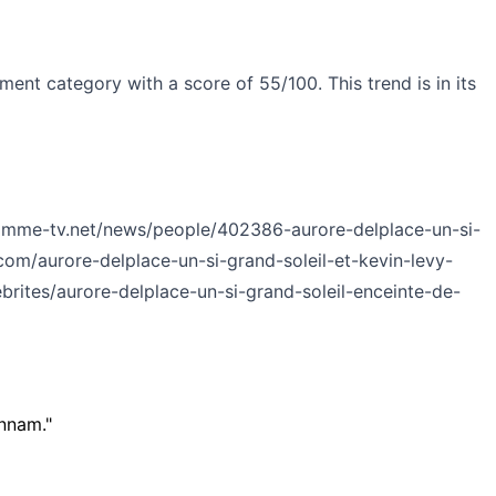
ment category with a score of 55/100. This trend is in its
amme-tv.net/news/people/402386-aurore-delplace-un-si-
m/aurore-delplace-un-si-grand-soleil-et-kevin-levy-
brites/aurore-delplace-un-si-grand-soleil-enceinte-de-
nnam."