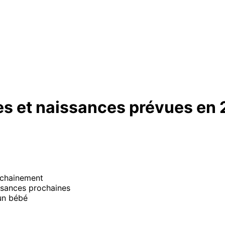
tes et naissances prévues en
rochainement
issances prochaines
 un bébé