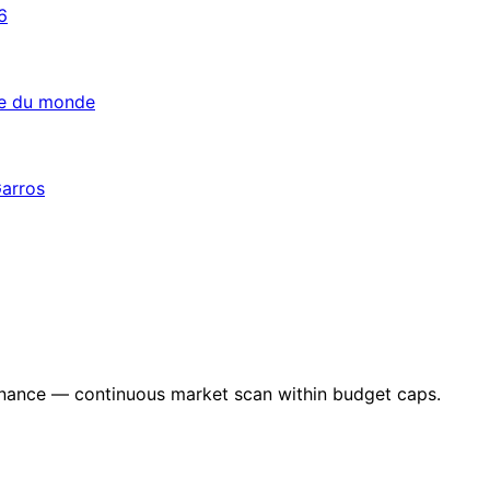
6
pe du monde
Garros
nance — continuous market scan within budget caps.