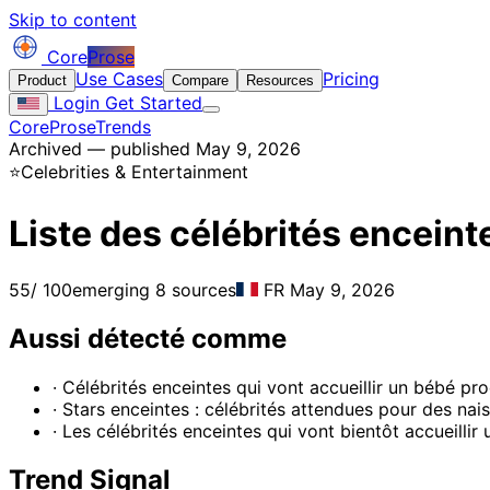
Skip to content
Core
Prose
Use Cases
Pricing
Product
Compare
Resources
Login
Get Started
CoreProse
Trends
Archived — published May 9, 2026
⭐
Celebrities & Entertainment
Liste des célébrités encein
55
/ 100
emerging
8 sources
FR
May 9, 2026
Aussi détecté comme
· Célébrités enceintes qui vont accueillir un bébé p
· Stars enceintes : célébrités attendues pour des na
· Les célébrités enceintes qui vont bientôt accueillir
Trend Signal