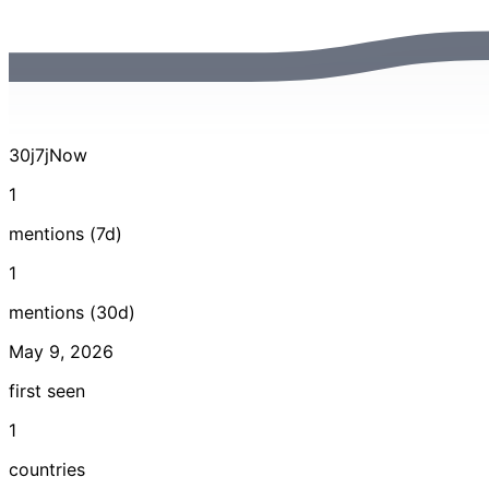
30j
7j
Now
1
mentions (7d)
1
mentions (30d)
May 9, 2026
first seen
1
countries