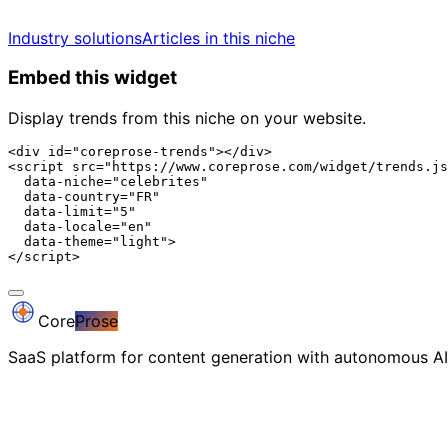
Industry solutions
Articles in this niche
Embed this widget
Display trends from this niche on your website.
<div id="coreprose-trends"></div>

<script src="https://www.coreprose.com/widget/trends.js
  data-niche="celebrites"

  data-country="FR"

  data-limit="5"

  data-locale="en"

  data-theme="light">

</script>
Core
Prose
SaaS platform for content generation with autonomous AI