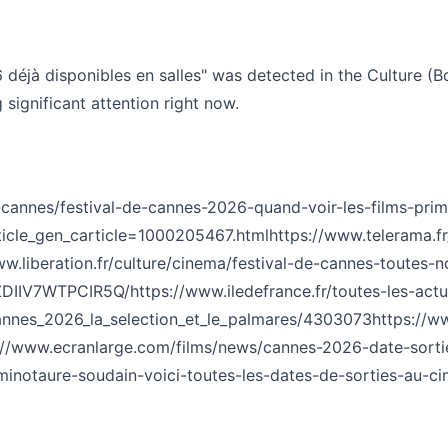
6 déjà disponibles en salles" was detected in the Culture (
 significant attention right now.
e-cannes/festival-de-cannes-2026-quand-voir-les-films-pr
article_gen_carticle=1000205467.html
https://www.telerama.f
ww.liberation.fr/culture/cinema/festival-de-cannes-toutes-no
DZDIIV7WTPCIR5Q/
https://www.iledefrance.fr/toutes-les-ac
cannes_2026_la_selection_et_le_palmares/4303073
https://w
://www.ecranlarge.com/films/news/cannes-2026-date-sorti
rd-minotaure-soudain-voici-toutes-les-dates-de-sorties-au