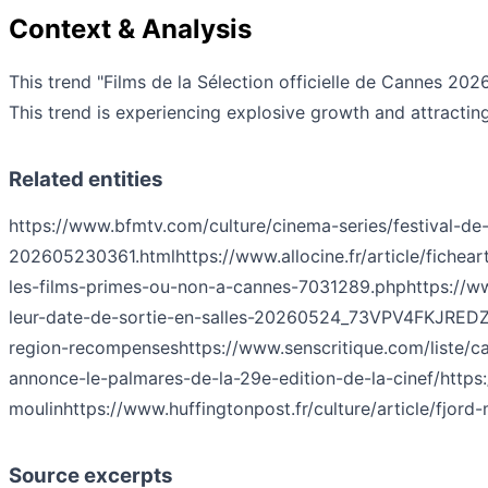
Context & Analysis
This trend "Films de la Sélection officielle de Cannes 202
This trend is experiencing explosive growth and attracting
Related entities
https://www.bfmtv.com/culture/cinema-series/festival-d
202605230361.html
https://www.allocine.fr/article/fiche
les-films-primes-ou-non-a-cannes-7031289.php
https://w
leur-date-de-sortie-en-salles-20260524_73VPV4FKJRE
region-recompenses
https://www.senscritique.com/liste/
annonce-le-palmares-de-la-29e-edition-de-la-cinef/
https
moulin
https://www.huffingtonpost.fr/culture/article/fjo
Source excerpts