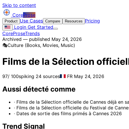
Skip to content
Core
Prose
Use Cases
Pricing
Product
Compare
Resources
Login
Get Started
CoreProse
Trends
Archived — published May 24, 2026
🎭
Culture (Books, Movies, Music)
Films de la Sélection offici
97
/ 100
spiking
24 sources
FR
May 24, 2026
Aussi détecté comme
· Films de la Sélection officielle de Cannes déjà en sa
· Films de la Sélection officielle du Festival de Can
· Dates de sortie des films primés à Cannes 2026
Trend Signal