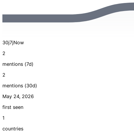
30j
7j
Now
2
mentions (7d)
2
mentions (30d)
May 24, 2026
first seen
1
countries