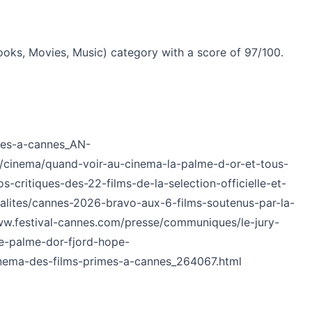
Books, Movies, Music) category with a score of 97/100.
imes-a-cannes_AN-
r/cinema/quand-voir-au-cinema-la-palme-d-or-et-tous-
s-critiques-des-22-films-de-la-selection-officielle-et-
tualites/cannes-2026-bravo-aux-6-films-soutenus-par-la-
ww.festival-cannes.com/presse/communiques/le-jury-
e-palme-dor-fjord-hope-
-cinema-des-films-primes-a-cannes_264067.html