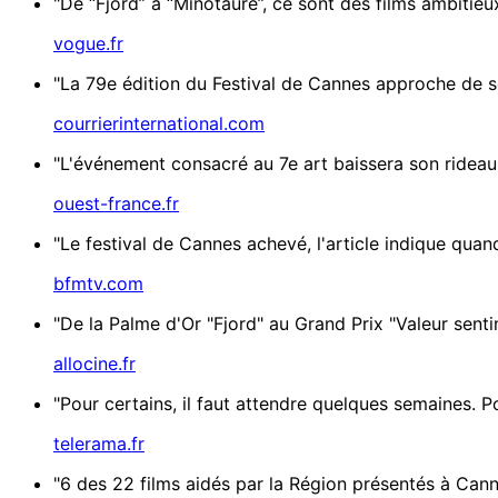
"De “Fjord” à “Minotaure”, ce sont des films ambitie
vogue.fr
"La 79e édition du Festival de Cannes approche de so
courrierinternational.com
"L'événement consacré au 7e art baissera son rideau 
ouest-france.fr
"Le festival de Cannes achevé, l'article indique quand
bfmtv.com
"De la Palme d'Or "Fjord" au Grand Prix "Valeur senti
allocine.fr
"Pour certains, il faut attendre quelques semaines. Po
telerama.fr
"6 des 22 films aidés par la Région présentés à Canne