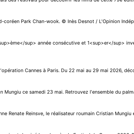
 sud-coréen Park Chan-wook. © Inès Desnot / L'Opinion Indépe
5<sup>ème</sup> année consécutive et 1<sup>er</sup> invest
'opération Cannes à Paris. Du 22 mai au 29 mai 2026, découvr
ian Mungiu ce samedi 23 mai. Retrouvez l'ensemble du palma
nne Renate Reinsve, le réalisateur roumain Cristian Mungiu et