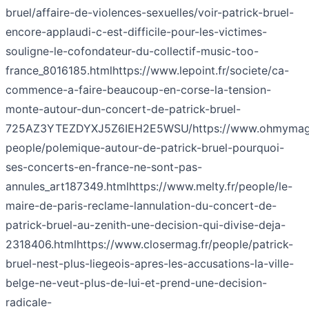
bruel/affaire-de-violences-sexuelles/voir-patrick-bruel-
encore-applaudi-c-est-difficile-pour-les-victimes-
souligne-le-cofondateur-du-collectif-music-too-
france_8016185.html
https://www.lepoint.fr/societe/ca-
commence-a-faire-beaucoup-en-corse-la-tension-
monte-autour-dun-concert-de-patrick-bruel-
725AZ3YTEZDYXJ5Z6IEH2E5WSU/
https://www.ohmymag
people/polemique-autour-de-patrick-bruel-pourquoi-
ses-concerts-en-france-ne-sont-pas-
annules_art187349.html
https://www.melty.fr/people/le-
maire-de-paris-reclame-lannulation-du-concert-de-
patrick-bruel-au-zenith-une-decision-qui-divise-deja-
2318406.html
https://www.closermag.fr/people/patrick-
bruel-nest-plus-liegeois-apres-les-accusations-la-ville-
belge-ne-veut-plus-de-lui-et-prend-une-decision-
radicale-