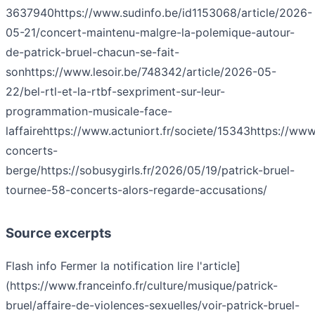
3637940
https://www.sudinfo.be/id1153068/article/2026-
05-21/concert-maintenu-malgre-la-polemique-autour-
de-patrick-bruel-chacun-se-fait-
son
https://www.lesoir.be/748342/article/2026-05-
22/bel-rtl-et-la-rtbf-sexpriment-sur-leur-
programmation-musicale-face-
laffaire
https://www.actuniort.fr/societe/15343
https://www
concerts-
berge/
https://sobusygirls.fr/2026/05/19/patrick-bruel-
tournee-58-concerts-alors-regarde-accusations/
Source excerpts
Flash info Fermer la notification lire l'article]
(https://www.franceinfo.fr/culture/musique/patrick-
bruel/affaire-de-violences-sexuelles/voir-patrick-bruel-