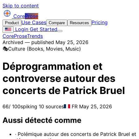
Skip to content
Core
Prose
Use Cases
Pricing
Product
Compare
Resources
Login
Get Started
CoreProse
Trends
Archived — published May 25, 2026
🎭
Culture (Books, Movies, Music)
Déprogrammation et
controverse autour des
concerts de Patrick Bruel
66
/ 100
spiking
10 sources
FR
May 25, 2026
Aussi détecté comme
· Polémique autour des concerts de Patrick Bruel et