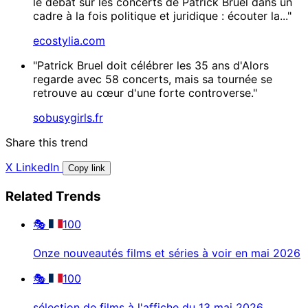
le débat sur les concerts de Patrick Bruel dans un
cadre à la fois politique et juridique : écouter la..."
ecostylia.com
"Patrick Bruel doit célébrer les 35 ans d'Alors
regarde avec 58 concerts, mais sa tournée se
retrouve au cœur d'une forte controverse."
sobusygirls.fr
Share this trend
X
LinkedIn
Copy link
Related Trends
🎭
100
Onze nouveautés films et séries à voir en mai 2026
🎭
100
sélection de films à l'affiche du 13 mai 2026