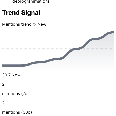
déprogrammations
Trend Signal
Mentions trend
✨ New
30j
7j
Now
2
mentions (7d)
2
mentions (30d)