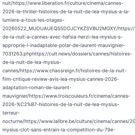
nuit/
https://www.liberation.fr/culture/cinema/cannes-
2026-le-thriller-histoires-de-la-nuit-de-lea-mysius-a-la-
lumiere-a-tous-les-otages-
20260522_MUDUAUEQS5DOJCYKZSVBU2MOXY/
https:/
de-la-nuit-a-cannes-avec-hafsia-herzi-lea-mysius-s-
approprie-l-inadaptable-polar-de-laurent-mauvignier-
7031263.php
https://cult.news/dossiers/cannes/histoires-
de-la-nuit-de-lea-mysius-
cannes/
https://www.chaosreign.fr/histoires-de-la-nuit-
film-critique-review-avis-lea-mysius-cannes-2026-
adaptation-roman-de-laurent-
mauvignier/
https://www.troiscouleurs.fr/cinema/cannes-
2026-%C2%B7-histoires-de-la-nuit-de-lea-mysius-
terreur-
nocturne/
https://www.lalibre.be/culture/cinema/cannes/2
mysius-clot-sans-entrain-la-competition-du-79e-