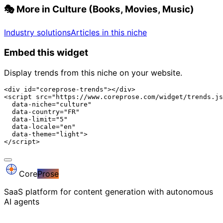
🎭
More in Culture (Books, Movies, Music)
Industry solutions
Articles in this niche
Embed this widget
Display trends from this niche on your website.
<div id="coreprose-trends"></div>

<script src="https://www.coreprose.com/widget/trends.js
  data-niche="culture"

  data-country="FR"

  data-limit="5"

  data-locale="en"

  data-theme="light">

</script>
Core
Prose
SaaS platform for content generation with autonomous
AI agents