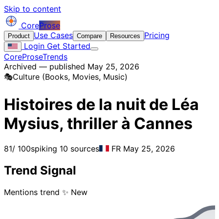
Skip to content
Core
Prose
Use Cases
Pricing
Product
Compare
Resources
Login
Get Started
CoreProse
Trends
Archived — published May 25, 2026
🎭
Culture (Books, Movies, Music)
Histoires de la nuit de Léa
Mysius, thriller à Cannes
81
/ 100
spiking
10 sources
FR
May 25, 2026
Trend Signal
Mentions trend
✨ New