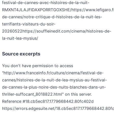
festival-de-cannes-avec-histoires-de-la-nuit-
RMXNT4JLAJFIDAXPORRTGOXSHE/
https://www.lefigaro.fr
de-cannes/notre-critique-d-histoires-de-la-nuit-les-
terrifiants-visiteurs-du-soir-
20260522
https://souffleinedit.com/cinema/histoires-de-
la-nuit-lea-mysius/
Source excerpts
You don't have permission to access
"http://www.franceinfo.fr/culture/cinema/festival-de-
cannes/histoires-de-la-nuit-de-lea-mysius-au-festival-
de-cannes-la-plus-noire-des-nuits-blanches-dans-un-
thriller-suffocant_8018822.html" on this server.
Reference #18.cb5ec817.1779668442.80fc402d
https://errors.edgesuite.net/18.cb5ec817.1779668442.80