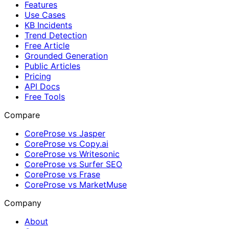
Features
Use Cases
KB Incidents
Trend Detection
Free Article
Grounded Generation
Public Articles
Pricing
API Docs
Free Tools
Compare
CoreProse vs Jasper
CoreProse vs Copy.ai
CoreProse vs Writesonic
CoreProse vs Surfer SEO
CoreProse vs Frase
CoreProse vs MarketMuse
Company
About