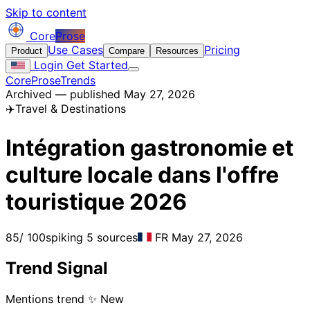
Skip to content
Core
Prose
Use Cases
Pricing
Product
Compare
Resources
Login
Get Started
CoreProse
Trends
Archived — published May 27, 2026
✈️
Travel & Destinations
Intégration gastronomie et
culture locale dans l'offre
touristique 2026
85
/ 100
spiking
5 sources
FR
May 27, 2026
Trend Signal
Mentions trend
✨ New