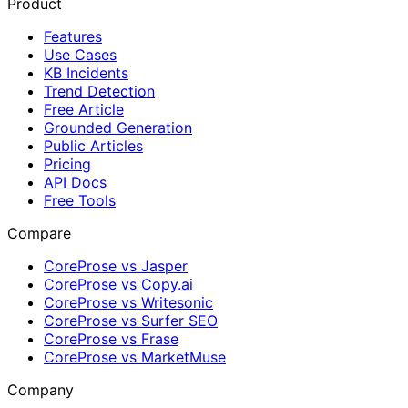
Product
Features
Use Cases
KB Incidents
Trend Detection
Free Article
Grounded Generation
Public Articles
Pricing
API Docs
Free Tools
Compare
CoreProse vs Jasper
CoreProse vs Copy.ai
CoreProse vs Writesonic
CoreProse vs Surfer SEO
CoreProse vs Frase
CoreProse vs MarketMuse
Company