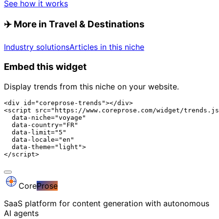
See how it works
✈️
More in Travel & Destinations
Industry solutions
Articles in this niche
Embed this widget
Display trends from this niche on your website.
<div id="coreprose-trends"></div>

<script src="https://www.coreprose.com/widget/trends.js
  data-niche="voyage"

  data-country="FR"

  data-limit="5"

  data-locale="en"

  data-theme="light">

</script>
Core
Prose
SaaS platform for content generation with autonomous
AI agents