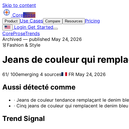
Skip to content
Core
Prose
Use Cases
Pricing
Product
Compare
Resources
Login
Get Started
CoreProse
Trends
Archived — published May 24, 2026
👗
Fashion & Style
Jeans de couleur qui rempla
61
/ 100
emerging
4 sources
FR
May 24, 2026
Aussi détecté comme
· Jeans de couleur tendance remplaçant le denim bl
· Cinq jeans de couleur qui remplacent le denim bleu
Trend Signal