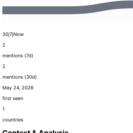
30j
7j
Now
2
mentions (7d)
2
mentions (30d)
May 24, 2026
first seen
1
countries
Context & Analysis