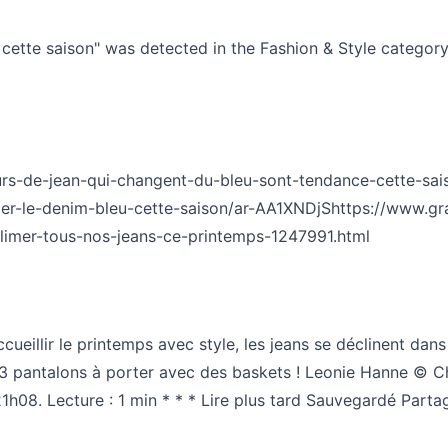
cette saison" was detected in the Fashion & Style category 
urs-de-jean-qui-changent-du-bleu-sont-tendance-cette-sa
acer-le-denim-bleu-cette-saison/ar-AA1XNDjS
https://www.gra
blimer-tous-nos-jeans-ce-printemps-1247991.html
ccueillir le printemps avec style, les jeans se déclinent da
 3 pantalons à porter avec des baskets ! Leonie Hanne © Chri
h08. Lecture : 1 min * * * Lire plus tard Sauvegardé Partag