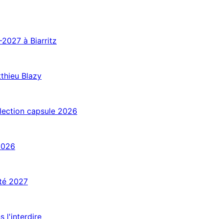
-2027 à Biarritz
tthieu Blazy
llection capsule 2026
2026
té 2027
 l'interdire