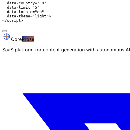
  data-country="FR"

  data-limit="5"

  data-locale="en"

  data-theme="light">

</script>
Core
Prose
SaaS platform for content generation with autonomous AI