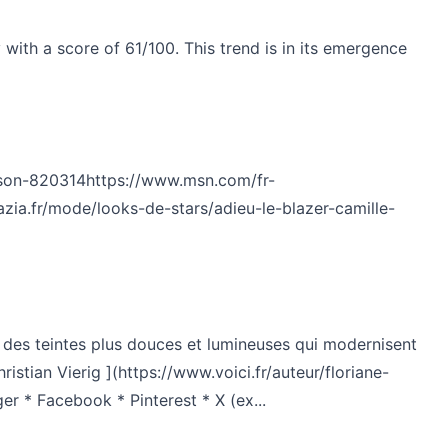
with a score of 61/100. This trend is in its emergence
ison-820314
https://www.msn.com/fr-
zia.fr/mode/looks-de-stars/adieu-le-blazer-camille-
ns des teintes plus douces et lumineuses qui modernisent
stian Vierig ](https://www.voici.fr/auteur/floriane-
er * Facebook * Pinterest * X (ex...