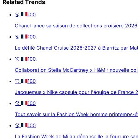
Related Trends
👗
100
Chanel lance sa saison de collections croisière 2026
👗
100
Le défilé Chanel Cruise 2026-2027 à Biarritz par Ma
👗
100
Collaboration Stella McCartney x H&M : nouvelle co
👗
100
Jacquemus x Nike capsule pour l'équipe de France 
👗
100
Tout savoir sur la Fashion Week homme printemps-é
👗
100
La Fashion Week de Milan déconseille la fourrure sans