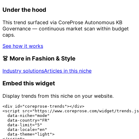
Under the hood
This trend surfaced via CoreProse Autonomous KB
Governance — continuous market scan within budget
caps.
See how it works
👗
More in Fashion & Style
Industry solutions
Articles in this niche
Embed this widget
Display trends from this niche on your website.
<div id="coreprose-trends"></div>

<script src="https://www.coreprose.com/widget/trends.js
  data-niche="mode"

  data-country="FR"

  data-limit="5"

  data-locale="en"

  data-theme="light">

</script>