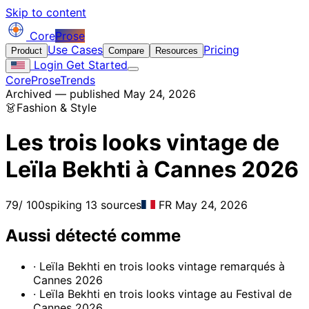
Skip to content
Core
Prose
Use Cases
Pricing
Product
Compare
Resources
Login
Get Started
CoreProse
Trends
Archived — published May 24, 2026
👗
Fashion & Style
Les trois looks vintage de
Leïla Bekhti à Cannes 2026
79
/ 100
spiking
13 sources
FR
May 24, 2026
Aussi détecté comme
· Leïla Bekhti en trois looks vintage remarqués à
Cannes 2026
· Leïla Bekhti en trois looks vintage au Festival de
Cannes 2026