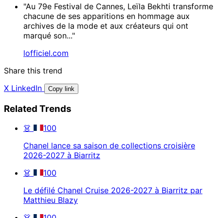
"Au 79e Festival de Cannes, Leïla Bekhti transforme
chacune de ses apparitions en hommage aux
archives de la mode et aux créateurs qui ont
marqué son..."
lofficiel.com
Share this trend
X
LinkedIn
Copy link
Related Trends
👗
100
Chanel lance sa saison de collections croisière
2026-2027 à Biarritz
👗
100
Le défilé Chanel Cruise 2026-2027 à Biarritz par
Matthieu Blazy
👗
100