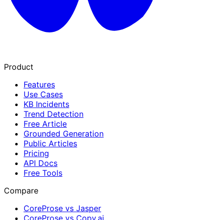
Product
Features
Use Cases
KB Incidents
Trend Detection
Free Article
Grounded Generation
Public Articles
Pricing
API Docs
Free Tools
Compare
CoreProse vs Jasper
CoreProse vs Copy.ai