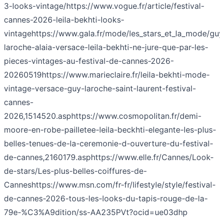
3-looks-vintage/
https://www.vogue.fr/article/festival-
cannes-2026-leila-bekhti-looks-
vintage
https://www.gala.fr/mode/les_stars_et_la_mode/gu
laroche-alaia-versace-leila-bekhti-ne-jure-que-par-les-
pieces-vintages-au-festival-de-cannes-2026-
20260519
https://www.marieclaire.fr/leila-bekhti-mode-
vintage-versace-guy-laroche-saint-laurent-festival-
cannes-
2026,1514520.asp
https://www.cosmopolitan.fr/demi-
moore-en-robe-pailletee-leila-beckhti-elegante-les-plus-
belles-tenues-de-la-ceremonie-d-ouverture-du-festival-
de-cannes,2160179.asp
https://www.elle.fr/Cannes/Look-
de-stars/Les-plus-belles-coiffures-de-
Cannes
https://www.msn.com/fr-fr/lifestyle/style/festival-
de-cannes-2026-tous-les-looks-du-tapis-rouge-de-la-
79e-%C3%A9dition/ss-AA235PVt?ocid=ue03dhp