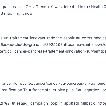
 du pancréas au CHU Grenoble" was detected in the Health &
ttention right now.
eas-un-traitement-innovant-redonne-espoir-au-corps-medic
%A9as-au-chu-de-grenoble/3925268
https://ma-sante.news/c
te?doc=cancer-pancreas-traitement-innovation-survie
http
/www.franceinfo.fr/sante/cancer/cancer-du-pancreas-un-traite
tification Tout franceinfo, et bien plus. Sauvegardez vos art
2F%2Ftitles&adj_campaign=pop_in_app&adj_fallback=http