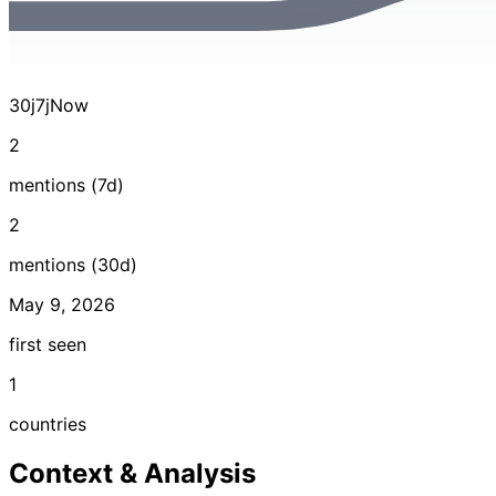
30j
7j
Now
2
mentions (7d)
2
mentions (30d)
May 9, 2026
first seen
1
countries
Context & Analysis