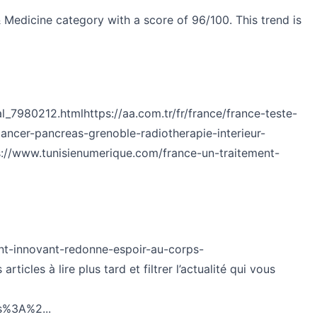
 Medicine category with a score of 96/100. This trend is
al_7980212.html
https://aa.com.tr/fr/france/france-teste-
ancer-pancreas-grenoble-radiotherapie-interieur-
s://www.tunisienumerique.com/france-un-traitement-
ment-innovant-redonne-espoir-au-corps-
icles à lire plus tard et filtrer l’actualité qui vous
s%3A%2...