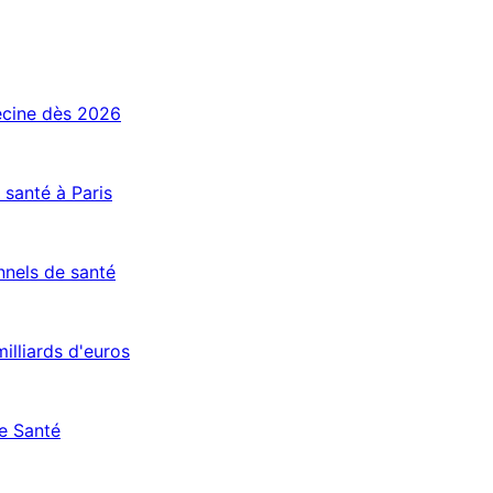
ecine dès 2026
santé à Paris
nnels de santé
illiards d'euros
ce Santé