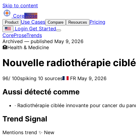
Skip to content
Core
Prose
Use Cases
Pricing
Product
Compare
Resources
Login
Get Started
CoreProse
Trends
Archived — published May 9, 2026
🏥
Health & Medicine
Nouvelle radiothérapie cibl
96
/ 100
spiking
10 sources
FR
May 9, 2026
Aussi détecté comme
· Radiothérapie ciblée innovante pour cancer du pa
Trend Signal
Mentions trend
✨ New