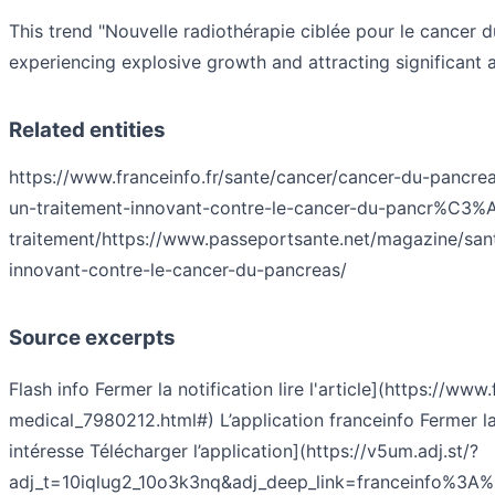
This trend "Nouvelle radiothérapie ciblée pour le cancer
experiencing explosive growth and attracting significant a
Related entities
https://www.franceinfo.fr/sante/cancer/cancer-du-pancr
un-traitement-innovant-contre-le-cancer-du-pancr%C3
traitement/
https://www.passeportsante.net/magazine/san
innovant-contre-le-cancer-du-pancreas/
Source excerpts
Flash info Fermer la notification lire l'article](https:/
medical_7980212.html#) L’application franceinfo Fermer la no
intéresse Télécharger l’application](https://v5um.adj.st/?
adj_t=10iqlug2_10o3k3nq&adj_deep_link=franceinfo%3A%