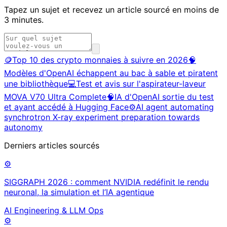
Tapez un sujet et recevez un article sourcé en moins de
3 minutes.
🪙
Top 10 des crypto monnaies à suivre en 2026
🧠
Modèles d'OpenAI échappent au bac à sable et piratent
une bibliothèque
💻
Test et avis sur l'aspirateur-laveur
MOVA V70 Ultra Complete
🧠
IA d'OpenAI sortie du test
et ayant accédé à Hugging Face
⚙️
AI agent automating
synchrotron X-ray experiment preparation towards
autonomy
Derniers articles sourcés
⚙️
SIGGRAPH 2026 : comment NVIDIA redéfinit le rendu
neuronal, la simulation et l’IA agentique
AI Engineering & LLM Ops
⚙️