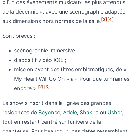
« l’un des événements musicaux les plus attendus
de la décennie », avec une scénographie adaptée
[2]
[4]
aux dimensions hors normes de la salle.
Sont prévus :
scénographie immersive ;
dispositif vidéo XXL ;
mise en avant des titres emblématiques, de «
My Heart Will Go On » à « Pour que tu m’aimes
[2]
[3]
encore ».
Le show s’inscrit dans la lignée des grandes
résidences de
Beyoncé
,
Adele
,
Shakira
ou
Usher
,
tout en restant centré sur l’univers de la
chanteuse. Pour beaucoup, ces dates ressemblent