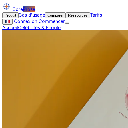
Core
Prose
Cas d'usage
Tarifs
Produit
Comparer
Ressources
Connexion
Commencer
Accueil
Célébrités & People