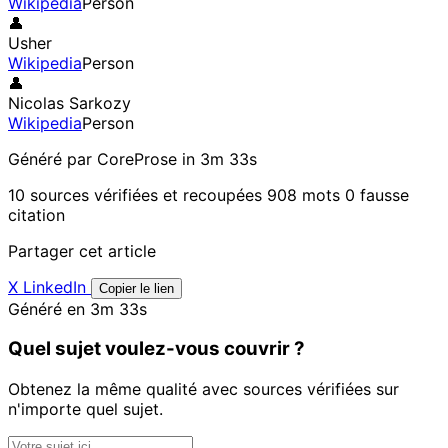
Wikipedia
Person
👤
Usher
Wikipedia
Person
👤
Nicolas Sarkozy
Wikipedia
Person
Généré par CoreProse
in 3m 33s
10 sources vérifiées et recoupées
908 mots
0 fausse
citation
Partager cet article
X
LinkedIn
Copier le lien
Généré en 3m 33s
Quel sujet voulez-vous couvrir ?
Obtenez la même qualité avec sources vérifiées sur
n'importe quel sujet.