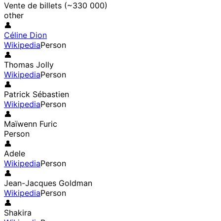
Vente de billets (~330 000)
other
👤
Céline Dion
Wikipedia
Person
👤
Thomas Jolly
Wikipedia
Person
👤
Patrick Sébastien
Wikipedia
Person
👤
Maïwenn Furic
Person
👤
Adele
Wikipedia
Person
👤
Jean-Jacques Goldman
Wikipedia
Person
👤
Shakira