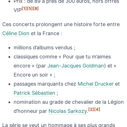
Prix : de 89 à près de 300 euros, hors offres
[1]
[5]
[8]
VIP
Ces concerts prolongent une histoire forte entre
Céline Dion
et la France :
millions d’albums vendus ;
classiques comme « Pour que tu m’aimes
encore » (par
Jean-Jacques Goldman
) et «
Encore un soir » ;
passages marquants chez
Michel Drucker
et
Patrick Sébastien
;
nomination au grade de chevalier de la Légion
[2]
[4]
d’honneur par
Nicolas Sarkozy
.
La série se veut un hommage à ses plus grands