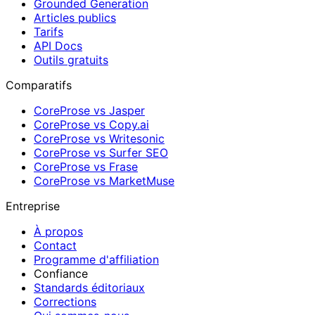
Grounded Generation
Articles publics
Tarifs
API Docs
Outils gratuits
Comparatifs
CoreProse vs Jasper
CoreProse vs Copy.ai
CoreProse vs Writesonic
CoreProse vs Surfer SEO
CoreProse vs Frase
CoreProse vs MarketMuse
Entreprise
À propos
Contact
Programme d'affiliation
Confiance
Standards éditoriaux
Corrections