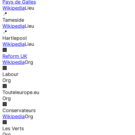
Pays de Galles
Wikipedia
Lieu
📍
Tameside
Wikipedia
Lieu
📍
Hartlepool
Wikipedia
Lieu
🏢
Reform UK
Wikipedia
Org
🏢
Labour
Org
🏢
Touteleurope.eu
Org
🏢
Conservateurs
Wikipedia
Org
🏢
Les Verts
Org