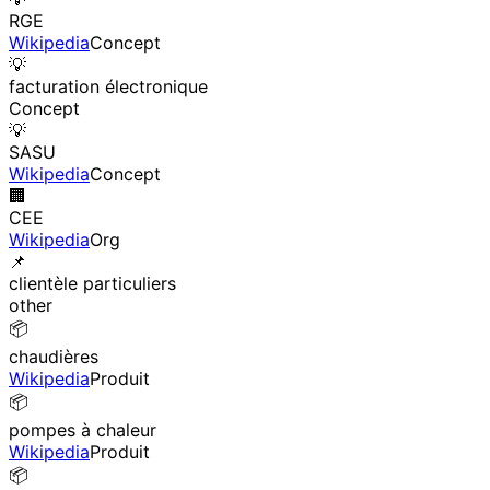
RGE
Wikipedia
Concept
💡
facturation électronique
Concept
💡
SASU
Wikipedia
Concept
🏢
CEE
Wikipedia
Org
📌
clientèle particuliers
other
📦
chaudières
Wikipedia
Produit
📦
pompes à chaleur
Wikipedia
Produit
📦