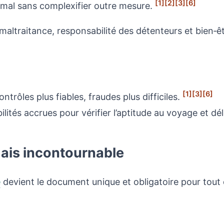
[1]
[2]
[3]
[6]
imal sans complexifier outre mesure.
r maltraitance, responsabilité des détenteurs et bien
[1]
[3]
[6]
ntrôles plus fiables, fraudes plus difficiles.
lités accrues pour vérifier l’aptitude au voyage et d
ais incontournable
e
devient le document unique et obligatoire pour tou