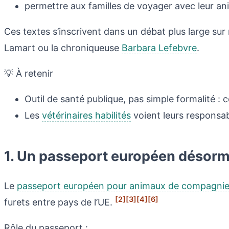
permettre aux familles de voyager avec leur an
Ces textes s’inscrivent dans un débat plus large su
Lamart ou la chroniqueuse
Barbara Lefebvre
.
💡 À retenir
Outil de santé publique, pas simple formalité : co
Les
vétérinaires habilités
voient leurs responsabi
1. Un passeport européen désorm
Le
passeport européen pour animaux de compagni
[2]
[3]
[4]
[6]
furets entre pays de l’UE.
Rôle du passeport :