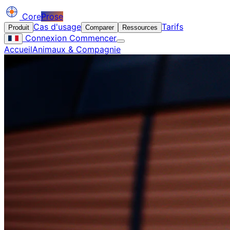
Core
Prose
Cas d'usage
Tarifs
Produit
Comparer
Ressources
Connexion
Commencer
Accueil
Animaux & Compagnie