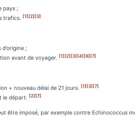
 pays ;
[1]
[2]
[3]
s trafics.
d’origine ;
[1]
[2]
[3]
[4]
[6]
[7]
ection avant de voyager.
[1]
[3]
[7]
ion + nouveau délai de 21 jours.
[2]
[7]
t le départ.
peut être imposé, par exemple contre Echinococcus mult