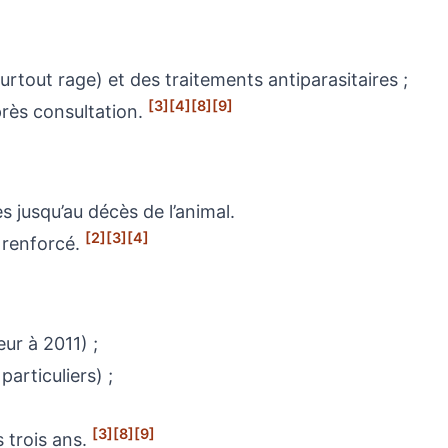
urtout rage) et des traitements antiparasitaires ;
[3]
[4]
[8]
[9]
près consultation.
s jusqu’au décès de l’animal.
[2]
[3]
[4]
 renforcé.
ur à 2011) ;
particuliers) ;
[3]
[8]
[9]
s trois ans.