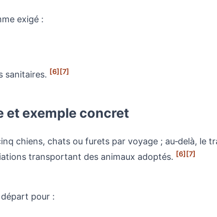
mme exigé :
[6]
[7]
 sanitaires.
e et exemple concret
q chiens, chats ou furets par voyage ; au‑delà, le t
[6]
[7]
ciations transportant des animaux adoptés.
 départ pour :