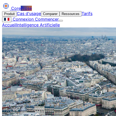
Core
Prose
Cas d'usage
Tarifs
Produit
Comparer
Ressources
Connexion
Commencer
Accueil
Intelligence Artificielle