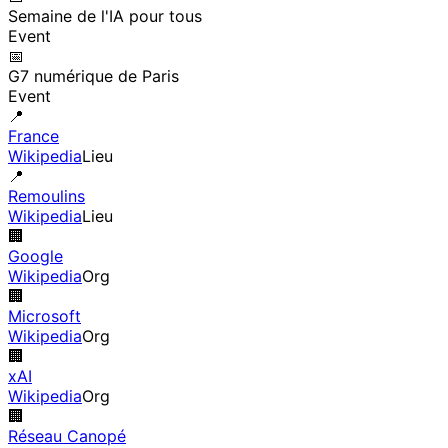
Semaine de l'IA pour tous
Event
📅
G7 numérique de Paris
Event
📍
France
Wikipedia
Lieu
📍
Remoulins
Wikipedia
Lieu
🏢
Google
Wikipedia
Org
🏢
Microsoft
Wikipedia
Org
🏢
xAI
Wikipedia
Org
🏢
Réseau Canopé