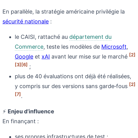
En parallèle, la stratégie américaine privilégie la
sécurité nationale
:
le CAISI, rattaché au
département du
Commerce
, teste les modèles de
Microsoft
,
[2]
Google
et
xAI
avant leur mise sur le marché
[3]
[6]
;
plus de 40 évaluations ont déjà été réalisées,
[2]
y compris sur des versions sans garde‑fous
[7]
.
⚡
Enjeu d’influence
En finançant :
ses propres infrastructures de test ;