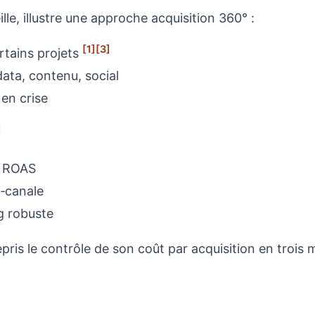
lle, illustre une approche acquisition 360° :
[1]
[3]
rtains projets
ata, contenu, social
en crise
]
n ROAS
i‑canale
g robuste
ris le contrôle de son coût par acquisition en trois m