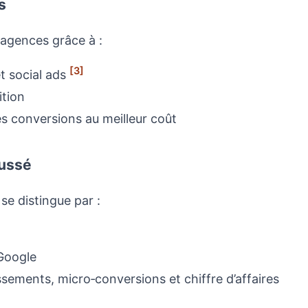
s
agences grâce à :
[3]
t social ads
ition
es conversions au meilleur coût
oussé
e distingue par :
Google
sements, micro‑conversions et chiffre d’affaires