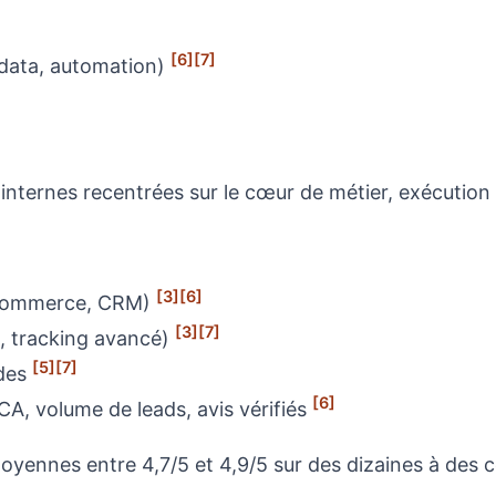
[6]
[7]
 data, automation)
ternes recentrées sur le cœur de métier, exécution p
[3]
[6]
e‑commerce, CRM)
[3]
[7]
n, tracking avancé)
[5]
[7]
odes
[6]
CA, volume de leads, avis vérifiés
yennes entre 4,7/5 et 4,9/5 sur des dizaines à des c