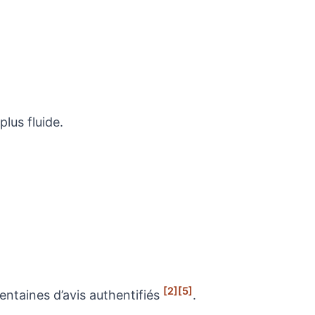
lus fluide.
[2]
[5]
entaines d’avis authentifiés
.