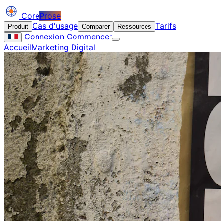
Core
Prose
Cas d'usage
Tarifs
Produit
Comparer
Ressources
Connexion
Commencer
Accueil
Marketing Digital