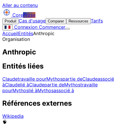
Aller au contenu
Core
Prose
Cas d'usage
Tarifs
Produit
Comparer
Ressources
Connexion
Commencer
Accueil
Entités
Anthropic
Organisation
Anthropic
Entités liées
Claude
travaille pour
Mythos
partie de
Claude
associé
à
Claude
lié à
Claude
partie de
Mythos
travaille
pour
Mythos
lié à
Mythos
associé à
Références externes
Wikipedia
🧠