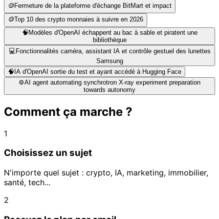
🪙
Fermeture de la plateforme d'échange BitMart et impact
🪙
Top 10 des crypto monnaies à suivre en 2026
🧠
Modèles d'OpenAI échappent au bac à sable et piratent une
bibliothèque
💻
Fonctionnalités caméra, assistant IA et contrôle gestuel des lunettes
Samsung
🧠
IA d'OpenAI sortie du test et ayant accédé à Hugging Face
⚙️
AI agent automating synchrotron X-ray experiment preparation
towards autonomy
Comment ça marche ?
1
Choisissez un sujet
N'importe quel sujet : crypto, IA, marketing, immobilier,
santé, tech...
2