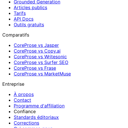
Grounded Generation
Articles publics
Tarifs
API Docs
Outils gratuits
Comparatifs
CoreProse vs Jasper
CoreProse vs Copy.ai
CoreProse vs Writesonic
CoreProse vs Surfer SEO
CoreProse vs Frase
CoreProse vs MarketMuse
Entreprise
À propos
Contact
Programme d'affiliation
Confiance
Standards éditoriaux
Corrections