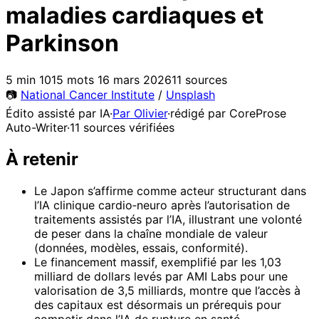
maladies cardiaques et
Parkinson
5 min
1015 mots
16 mars 2026
11 sources
📷
National Cancer Institute
/
Unsplash
Édito assisté par IA
·
Par Olivier
·
rédigé par CoreProse
Auto-Writer
·
11 sources vérifiées
À retenir
Le Japon s’affirme comme acteur structurant dans
l’IA clinique cardio‑neuro après l’autorisation de
traitements assistés par l’IA, illustrant une volonté
de peser dans la chaîne mondiale de valeur
(données, modèles, essais, conformité).
Le financement massif, exemplifié par les 1,03
milliard de dollars levés par AMI Labs pour une
valorisation de 3,5 milliards, montre que l’accès à
des capitaux est désormais un prérequis pour
competir dans l’IA de rupture en santé.