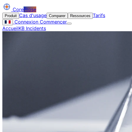
Core
Prose
Cas d'usage
Tarifs
Produit
Comparer
Ressources
Connexion
Commencer
Accueil
KB Incidents