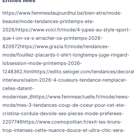
Entités liées
https://www.femmesdaujourdhui.be/bien-etre/mode-
beaute/mode-tendances-printemps-ete-
2026/
https://www.voici.fr/mode/4-jupes-au-style-sport-
que-l-on-va-s-arracher-ce-printemps-2026-
820972
https://www.grazia.fr/mode/tendances-
mode/fouillez-placards-t-shirt-longtemps-juge-ringard-
lobsession-mode-printemps-2026-
1248362.html
https://edito.seloger.com/tendances/decora
interieure/salon-2026-4-couleurs-tendance-remplacer-
celles-datent-
moderniser_6
https://www.femmeactuelle.fr/mode/news-
mode/mes-3-tendances-coup-de-coeur-pour-cet-ete-
cristina-cordula-devoile-ses-pieces-mode-preferees-
2207746
https://www.cosmopolitan.fr/exit-les-bruns-
trop-intenses-cette-nuance-douce-et-ultra-chic-sera-