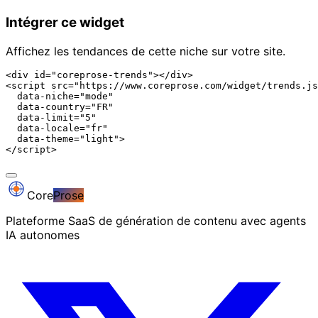
Intégrer ce widget
Affichez les tendances de cette niche sur votre site.
<div id="coreprose-trends"></div>

<script src="https://www.coreprose.com/widget/trends.js
  data-niche="mode"

  data-country="FR"

  data-limit="5"

  data-locale="fr"

  data-theme="light">

</script>
Core
Prose
Plateforme SaaS de génération de contenu avec agents
IA autonomes