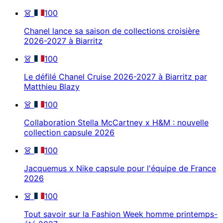
👗
100
Chanel lance sa saison de collections croisière
2026-2027 à Biarritz
👗
100
Le défilé Chanel Cruise 2026-2027 à Biarritz par
Matthieu Blazy
👗
100
Collaboration Stella McCartney x H&M : nouvelle
collection capsule 2026
👗
100
Jacquemus x Nike capsule pour l'équipe de France
2026
👗
100
Tout savoir sur la Fashion Week homme printemps-