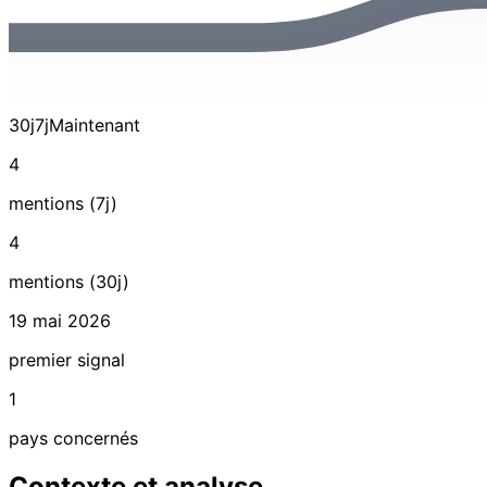
30j
7j
Maintenant
4
mentions (7j)
4
mentions (30j)
19 mai 2026
premier signal
1
pays concernés
Contexte et analyse