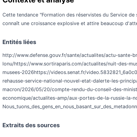
Cette tendance "Formation des réservistes du Service de
connaît une croissance explosive et attire beaucoup d'att
Entités liées
http://www.defense.gouv.fr/sante/actualites/actu-sante-b
lonu/
https://www.sortiraparis.com/actualites/nuit-des-m
musees-2026
https://videos.senat.fr/video.5832821_6a0
rehausse-service-national-nouvel-etat-dalerte-les-princ
macron/2026/05/20/compte-rendu-du-conseil-des-minis
economique/actualites-amp/aux-portes-de-la-russie-la
Nous_tuons_des_gens_en_nous_basant_sur_des_metadonnees
Extraits des sources