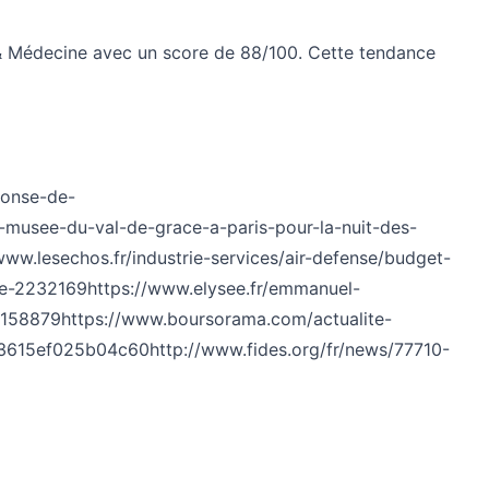
 & Médecine avec un score de 88/100. Cette tendance
eponse-de-
e-musee-du-val-de-grace-a-paris-pour-la-nuit-des-
www.lesechos.fr/industrie-services/air-defense/budget-
ire-2232169
https://www.elysee.fr/emmanuel-
/1158879
https://www.boursorama.com/actualite-
bf3615ef025b04c60
http://www.fides.org/fr/news/77710-