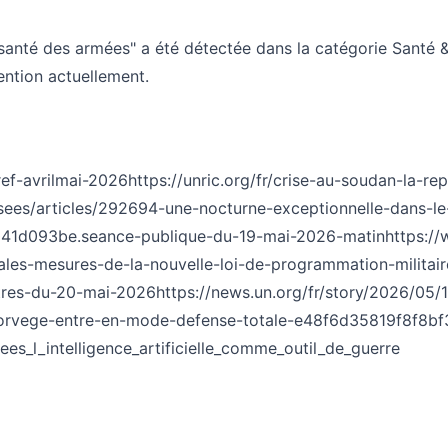
 santé des armées" a été détectée dans la catégorie Santé
ention actuellement.
ref-avrilmai-2026
https://unric.org/fr/crise-au-soudan-la-r
usees/articles/292694-une-nocturne-exceptionnelle-dans-l
c041d093be.seance-publique-du-19-mai-2026-matin
https://
ipales-mesures-de-la-nouvelle-loi-de-programmation-milita
tres-du-20-mai-2026
https://news.un.org/fr/story/2026/05
-norvege-entre-en-mode-defense-totale-e48f6d35819f8f8
_l_intelligence_artificielle_comme_outil_de_guerre