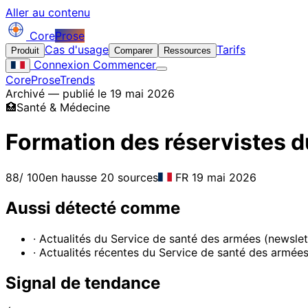
Aller au contenu
Core
Prose
Cas d'usage
Tarifs
Produit
Comparer
Ressources
Connexion
Commencer
CoreProse
Trends
Archivé — publié le 19 mai 2026
🏥
Santé & Médecine
Formation des réservistes d
88
/ 100
en hausse
20 sources
FR
19 mai 2026
Aussi détecté comme
· Actualités du Service de santé des armées (newslet
· Actualités récentes du Service de santé des armées
Signal de tendance