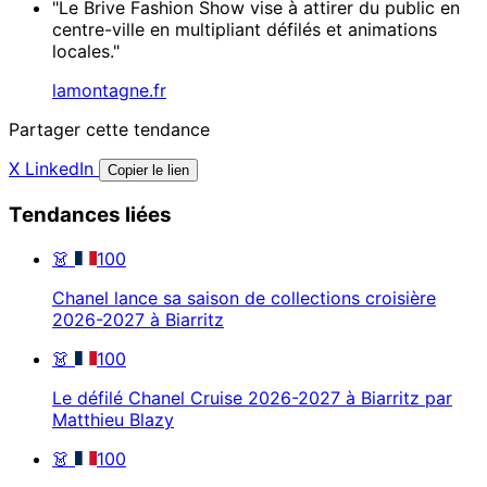
"Le Brive Fashion Show vise à attirer du public en
centre-ville en multipliant défilés et animations
locales."
lamontagne.fr
Partager cette tendance
X
LinkedIn
Copier le lien
Tendances liées
👗
100
Chanel lance sa saison de collections croisière
2026-2027 à Biarritz
👗
100
Le défilé Chanel Cruise 2026-2027 à Biarritz par
Matthieu Blazy
👗
100