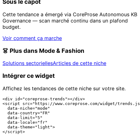
Sous le capot
Cette tendance a émergé via CoreProse Autonomous KB
Governance — scan marché continu dans un plafond
budget.
Voir comment ça marche
👗
Plus dans Mode & Fashion
Solutions sectorielles
Articles de cette niche
Intégrer ce widget
Affichez les tendances de cette niche sur votre site.
<div id="coreprose-trends"></div>

<script src="https://www.coreprose.com/widget/trends.js
  data-niche="mode"

  data-country="FR"

  data-limit="5"

  data-locale="fr"

  data-theme="light">

</script>