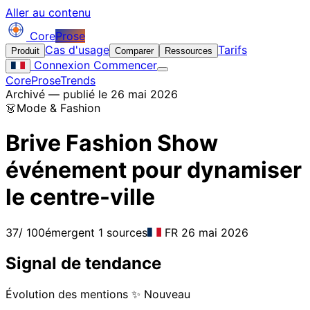
Aller au contenu
Core
Prose
Cas d'usage
Tarifs
Produit
Comparer
Ressources
Connexion
Commencer
CoreProse
Trends
Archivé — publié le 26 mai 2026
👗
Mode & Fashion
Brive Fashion Show
événement pour dynamiser
le centre-ville
37
/ 100
émergent
1 sources
FR
26 mai 2026
Signal de tendance
Évolution des mentions
✨ Nouveau