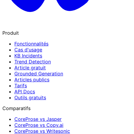
Produit
Fonctionnalités
Cas d'usage
KB Incidents
Trend Detection
Article gratuit
Grounded Generation
Articles publics
Tarifs
API Docs
Outils gratuits
Comparatifs
CoreProse vs Jasper
CoreProse vs Copy.ai
CoreProse vs Writesonic