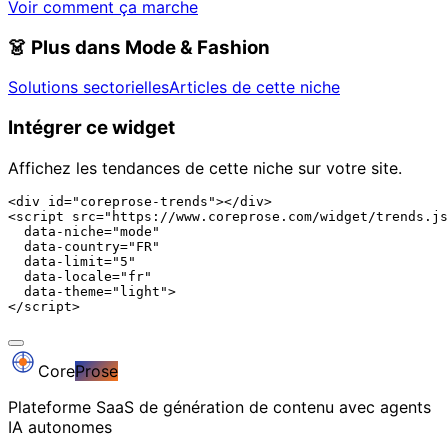
Voir comment ça marche
👗
Plus dans Mode & Fashion
Solutions sectorielles
Articles de cette niche
Intégrer ce widget
Affichez les tendances de cette niche sur votre site.
<div id="coreprose-trends"></div>

<script src="https://www.coreprose.com/widget/trends.js
  data-niche="mode"

  data-country="FR"

  data-limit="5"

  data-locale="fr"

  data-theme="light">

</script>
Core
Prose
Plateforme SaaS de génération de contenu avec agents
IA autonomes