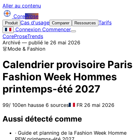
Aller au contenu
Core
Prose
Cas d'usage
Tarifs
Produit
Comparer
Ressources
Connexion
Commencer
CoreProse
Trends
Archivé — publié le 26 mai 2026
👗
Mode & Fashion
Calendrier provisoire Paris
Fashion Week Hommes
printemps-été 2027
99
/ 100
en hausse
6 sources
FR
26 mai 2026
Aussi détecté comme
· Guide et planning de la Fashion Week Homme
PFW printemps-été 2027