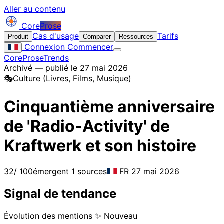
Aller au contenu
Core
Prose
Cas d'usage
Tarifs
Produit
Comparer
Ressources
Connexion
Commencer
CoreProse
Trends
Archivé — publié le 27 mai 2026
🎭
Culture (Livres, Films, Musique)
Cinquantième anniversaire
de 'Radio‑Activity' de
Kraftwerk et son histoire
32
/ 100
émergent
1 sources
FR
27 mai 2026
Signal de tendance
Évolution des mentions
✨ Nouveau