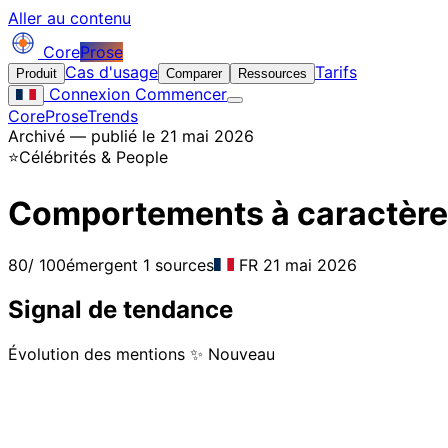
Aller au contenu
Core
Prose
Cas d'usage
Tarifs
Produit
Comparer
Ressources
Connexion
Commencer
CoreProse
Trends
Archivé — publié le 21 mai 2026
⭐
Célébrités & People
Comportements à caractère 
80
/ 100
émergent
1 sources
FR
21 mai 2026
Signal de tendance
Évolution des mentions
✨ Nouveau