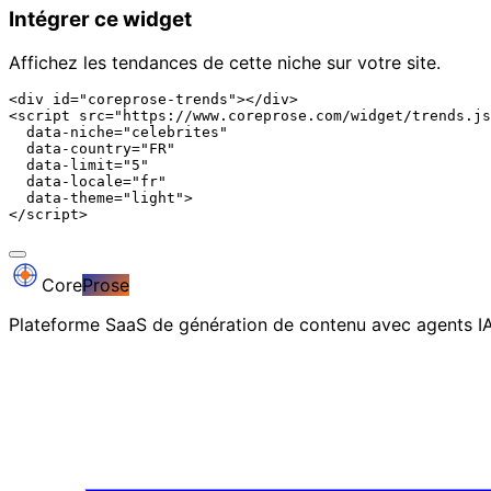
Intégrer ce widget
Affichez les tendances de cette niche sur votre site.
<div id="coreprose-trends"></div>

<script src="https://www.coreprose.com/widget/trends.js
  data-niche="celebrites"

  data-country="FR"

  data-limit="5"

  data-locale="fr"

  data-theme="light">

</script>
Core
Prose
Plateforme SaaS de génération de contenu avec agents 