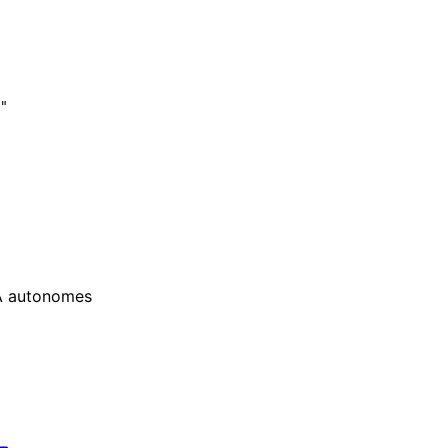
"

IA autonomes