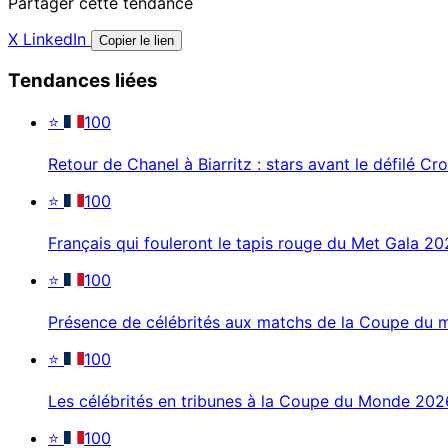
Partager cette tendance
X
LinkedIn
Copier le lien
Tendances liées
⭐
100
Retour de Chanel à Biarritz : stars avant le défilé Cro
⭐
100
Français qui fouleront le tapis rouge du Met Gala 2
⭐
100
Présence de célébrités aux matchs de la Coupe du
⭐
100
Les célébrités en tribunes à la Coupe du Monde 202
⭐
100