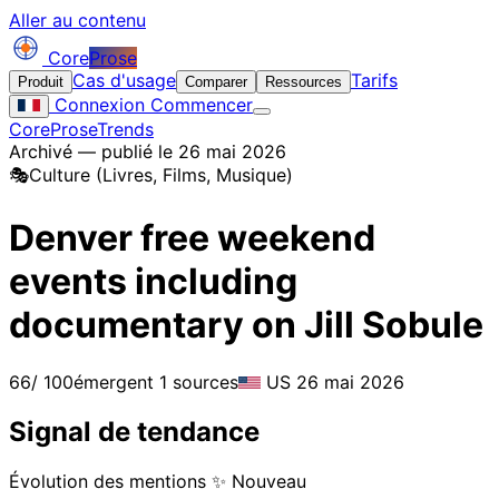
Aller au contenu
Core
Prose
Cas d'usage
Tarifs
Produit
Comparer
Ressources
Connexion
Commencer
CoreProse
Trends
Archivé — publié le 26 mai 2026
🎭
Culture (Livres, Films, Musique)
Denver free weekend
events including
documentary on Jill Sobule
66
/ 100
émergent
1 sources
US
26 mai 2026
Signal de tendance
Évolution des mentions
✨ Nouveau