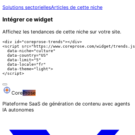
Solutions sectorielles
Articles de cette niche
Intégrer ce widget
Affichez les tendances de cette niche sur votre site.
<div id="coreprose-trends"></div>

<script src="https://www.coreprose.com/widget/trends.js
  data-niche="culture"

  data-country="US"

  data-limit="5"

  data-locale="fr"

  data-theme="light">

</script>
Core
Prose
Plateforme SaaS de génération de contenu avec agents
IA autonomes