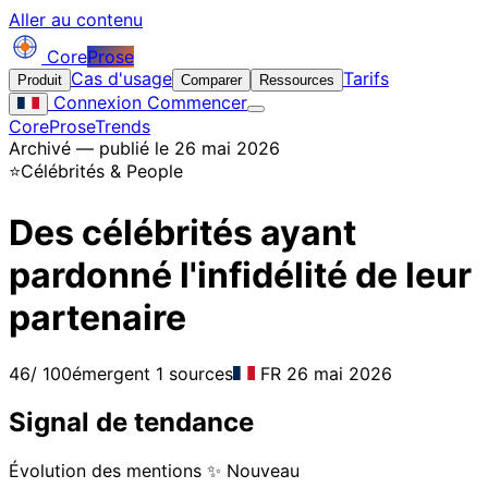
Aller au contenu
Core
Prose
Cas d'usage
Tarifs
Produit
Comparer
Ressources
Connexion
Commencer
CoreProse
Trends
Archivé — publié le 26 mai 2026
⭐
Célébrités & People
Des célébrités ayant
pardonné l'infidélité de leur
partenaire
46
/ 100
émergent
1 sources
FR
26 mai 2026
Signal de tendance
Évolution des mentions
✨ Nouveau