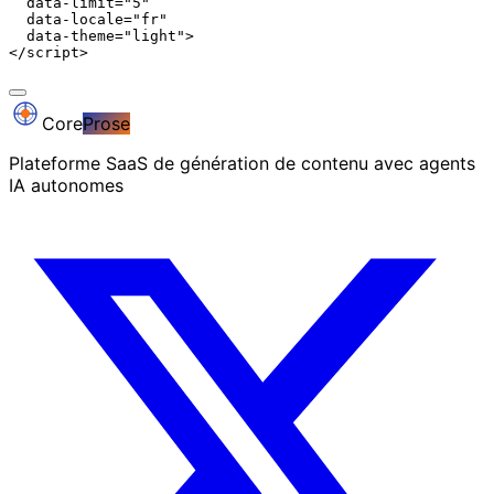
  data-limit="5"

  data-locale="fr"

  data-theme="light">

</script>
Core
Prose
Plateforme SaaS de génération de contenu avec agents
IA autonomes