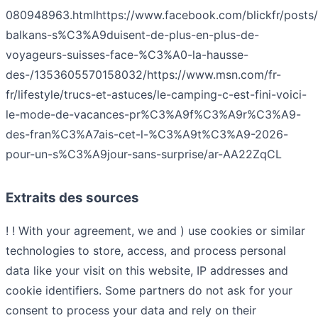
080948963.html
https://www.facebook.com/blickfr/posts/
balkans-s%C3%A9duisent-de-plus-en-plus-de-
voyageurs-suisses-face-%C3%A0-la-hausse-
des-/1353605570158032/
https://www.msn.com/fr-
fr/lifestyle/trucs-et-astuces/le-camping-c-est-fini-voici-
le-mode-de-vacances-pr%C3%A9f%C3%A9r%C3%A9-
des-fran%C3%A7ais-cet-l-%C3%A9t%C3%A9-2026-
pour-un-s%C3%A9jour-sans-surprise/ar-AA22ZqCL
Extraits des sources
! ! With your agreement, we and ) use cookies or similar
technologies to store, access, and process personal
data like your visit on this website, IP addresses and
cookie identifiers. Some partners do not ask for your
consent to process your data and rely on their