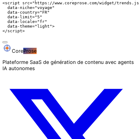
<script src="https://www.coreprose.com/widget/trends.js
  data-niche="voyage"

  data-country="FR"

  data-limit="5"

  data-locale="fr"

  data-theme="light">

</script>
Core
Prose
Plateforme SaaS de génération de contenu avec agents
IA autonomes