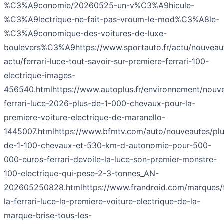
%C3%A9conomie/20260525-un-v%C3%A9hicule-
%C3%A9lectrique-ne-fait-pas-vroum-le-mod%C3%A8le-
%C3%A9conomique-des-voitures-de-luxe-
boulevers%C3%A9
https://www.sportauto.fr/actu/nouveau
actu/ferrari-luce-tout-savoir-sur-premiere-ferrari-100-
electrique-images-
456540.html
https://www.autoplus.fr/environnement/nouve
ferrari-luce-2026-plus-de-1-000-chevaux-pour-la-
premiere-voiture-electrique-de-maranello-
1445007.html
https://www.bfmtv.com/auto/nouveautes/plu
de-1-100-chevaux-et-530-km-d-autonomie-pour-500-
000-euros-ferrari-devoile-la-luce-son-premier-monstre-
100-electrique-qui-pese-2-3-tonnes_AN-
202605250828.html
https://www.frandroid.com/marques/f
la-ferrari-luce-la-premiere-voiture-electrique-de-la-
marque-brise-tous-les-