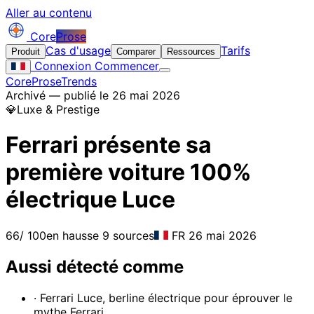
Aller au contenu
Core
Prose
Cas d'usage
Tarifs
Produit
Comparer
Ressources
Connexion
Commencer
CoreProse
Trends
Archivé — publié le 26 mai 2026
💎
Luxe & Prestige
Ferrari présente sa
première voiture 100%
électrique Luce
66
/ 100
en hausse
9 sources
FR
26 mai 2026
Aussi détecté comme
· Ferrari Luce, berline électrique pour éprouver le
mythe Ferrari