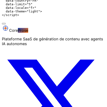
  data-country="FR"

  data-limit="5"

  data-locale="fr"

  data-theme="light">

</script>
Core
Prose
Plateforme SaaS de génération de contenu avec agents
IA autonomes