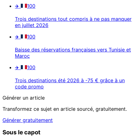
✈️
100
Trois destinations tout compris à ne pas manquer
en juillet 2026
✈️
100
Baisse des réservations françaises vers Tunisie et
Maroc
✈️
100
Trois destinations été 2026 à -75 € grâce à un
code promo
Générer un article
Transformez ce sujet en article sourcé, gratuitement.
Générer gratuitement
Sous le capot