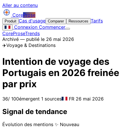
Aller au contenu
Core
Prose
Cas d'usage
Tarifs
Produit
Comparer
Ressources
Connexion
Commencer
CoreProse
Trends
Archivé — publié le 26 mai 2026
✈️
Voyage & Destinations
Intention de voyage des
Portugais en 2026 freinée
par prix
36
/ 100
émergent
1 sources
FR
26 mai 2026
Signal de tendance
Évolution des mentions
✨ Nouveau