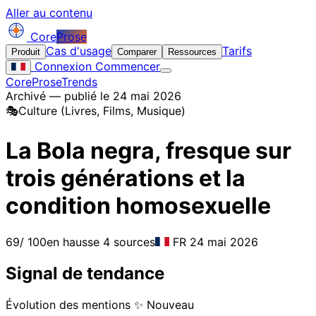
Aller au contenu
Core
Prose
Cas d'usage
Tarifs
Produit
Comparer
Ressources
Connexion
Commencer
CoreProse
Trends
Archivé — publié le 24 mai 2026
🎭
Culture (Livres, Films, Musique)
La Bola negra, fresque sur
trois générations et la
condition homosexuelle
69
/ 100
en hausse
4 sources
FR
24 mai 2026
Signal de tendance
Évolution des mentions
✨ Nouveau