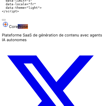
  data-limit="5"

  data-locale="fr"

  data-theme="light">

</script>
Core
Prose
Plateforme SaaS de génération de contenu avec agents
IA autonomes