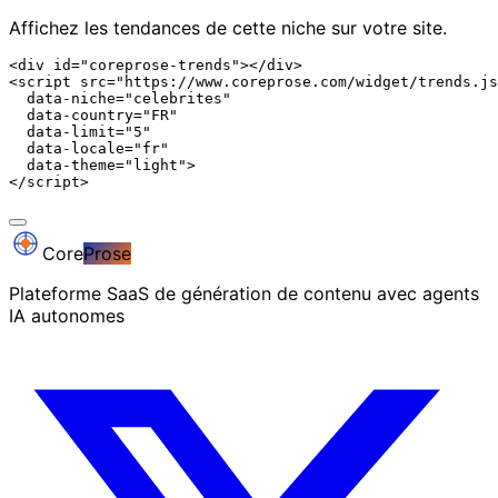
Affichez les tendances de cette niche sur votre site.
<div id="coreprose-trends"></div>

<script src="https://www.coreprose.com/widget/trends.js
  data-niche="celebrites"

  data-country="FR"

  data-limit="5"

  data-locale="fr"

  data-theme="light">

</script>
Core
Prose
Plateforme SaaS de génération de contenu avec agents
IA autonomes