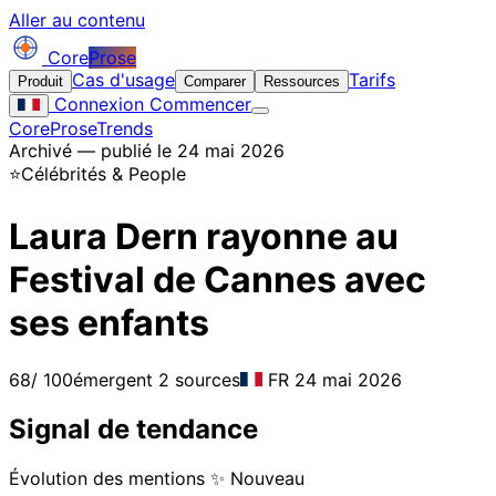
Aller au contenu
Core
Prose
Cas d'usage
Tarifs
Produit
Comparer
Ressources
Connexion
Commencer
CoreProse
Trends
Archivé — publié le 24 mai 2026
⭐
Célébrités & People
Laura Dern rayonne au
Festival de Cannes avec
ses enfants
68
/ 100
émergent
2 sources
FR
24 mai 2026
Signal de tendance
Évolution des mentions
✨ Nouveau