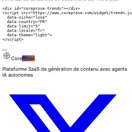
<div id="coreprose-trends"></div>

<script src="https://www.coreprose.com/widget/trends.js
  data-niche="luxe"

  data-country="FR"

  data-limit="5"

  data-locale="fr"

  data-theme="light">

</script>
Core
Prose
Plateforme SaaS de génération de contenu avec agents
IA autonomes