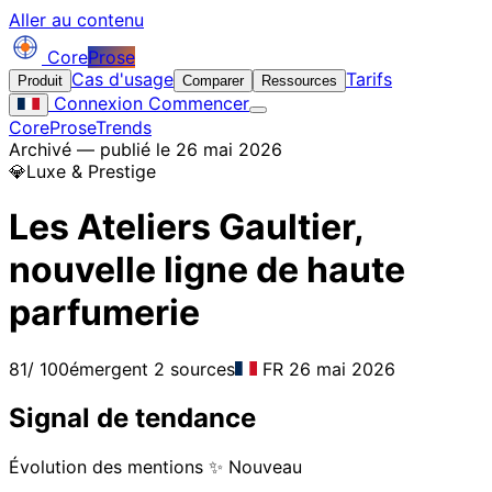
Aller au contenu
Core
Prose
Cas d'usage
Tarifs
Produit
Comparer
Ressources
Connexion
Commencer
CoreProse
Trends
Archivé — publié le 26 mai 2026
💎
Luxe & Prestige
Les Ateliers Gaultier,
nouvelle ligne de haute
parfumerie
81
/ 100
émergent
2 sources
FR
26 mai 2026
Signal de tendance
Évolution des mentions
✨ Nouveau