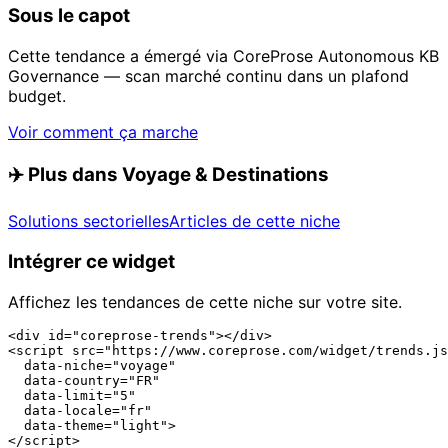
Sous le capot
Cette tendance a émergé via CoreProse Autonomous KB
Governance — scan marché continu dans un plafond
budget.
Voir comment ça marche
✈️
Plus dans Voyage & Destinations
Solutions sectorielles
Articles de cette niche
Intégrer ce widget
Affichez les tendances de cette niche sur votre site.
<div id="coreprose-trends"></div>

<script src="https://www.coreprose.com/widget/trends.js
  data-niche="voyage"

  data-country="FR"

  data-limit="5"

  data-locale="fr"

  data-theme="light">

</script>