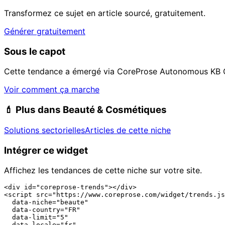
Transformez ce sujet en article sourcé, gratuitement.
Générer gratuitement
Sous le capot
Cette tendance a émergé via CoreProse Autonomous KB 
Voir comment ça marche
💄
Plus dans Beauté & Cosmétiques
Solutions sectorielles
Articles de cette niche
Intégrer ce widget
Affichez les tendances de cette niche sur votre site.
<div id="coreprose-trends"></div>

<script src="https://www.coreprose.com/widget/trends.js
  data-niche="beaute"

  data-country="FR"

  data-limit="5"

  data-locale="fr"
