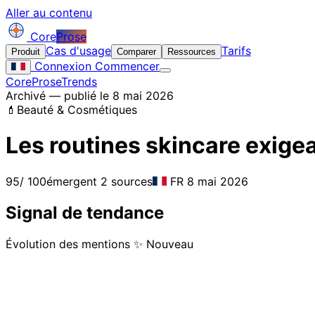
Aller au contenu
Core
Prose
Cas d'usage
Tarifs
Produit
Comparer
Ressources
Connexion
Commencer
CoreProse
Trends
Archivé — publié le 8 mai 2026
💄
Beauté & Cosmétiques
Les routines skincare exige
95
/ 100
émergent
2 sources
FR
8 mai 2026
Signal de tendance
Évolution des mentions
✨ Nouveau