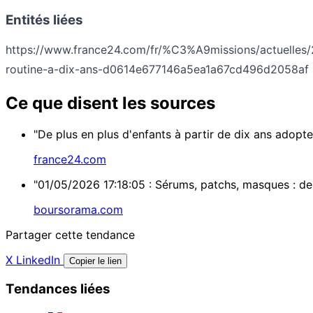
Entités liées
https://www.france24.com/fr/%C3%A9missions/actuelles
routine-a-dix-ans-d0614e677146a5ea1a67cd496d2058af
Ce que disent les sources
"De plus en plus d'enfants à partir de dix ans ado
france24.com
"01/05/2026 17:18:05 : Sérums, patchs, masques : de p
boursorama.com
Partager cette tendance
X
LinkedIn
Copier le lien
Tendances liées