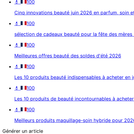
💄
100
Cinq innovations beauté juin 2026 en parfum, soin e
💄
100
sélection de cadeaux beauté pour la fête des mères
💄
100
Meilleures offres beauté des soldes d'été 2026
💄
100
Les 10 produits beauté indispensables à acheter en j
💄
100
Les 10 produits de beauté incontournables à acheter 
💄
100
Meilleurs produits maquillage-soin hybride pour 202
Générer un article