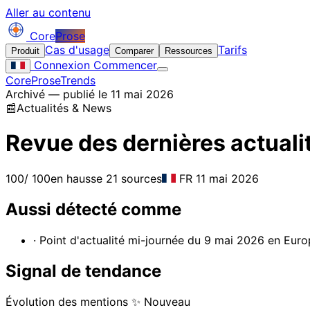
Aller au contenu
Core
Prose
Cas d'usage
Tarifs
Produit
Comparer
Ressources
Connexion
Commencer
CoreProse
Trends
Archivé — publié le 11 mai 2026
📰
Actualités & News
Revue des dernières actual
100
/ 100
en hausse
21 sources
FR
11 mai 2026
Aussi détecté comme
· Point d'actualité mi-journée du 9 mai 2026 en Eur
Signal de tendance
Évolution des mentions
✨ Nouveau