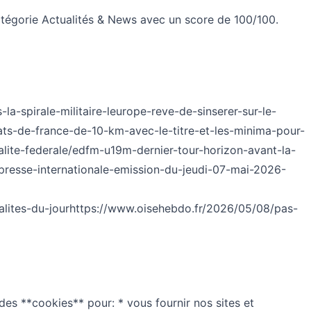
atégorie Actualités & News avec un score de 100/100.
a-spirale-militaire-leurope-reve-de-sinserer-sur-le-
ats-de-france-de-10-km-avec-le-titre-et-les-minima-pour-
ualite-federale/edfm-u19m-dernier-tour-horizon-avant-la-
-presse-internationale-emission-du-jeudi-07-mai-2026-
lites-du-jour
https://www.oisehebdo.fr/2026/05/08/pas-
 des **cookies** pour: * vous fournir nos sites et