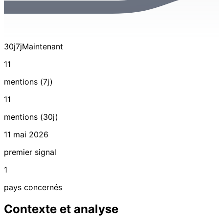
30j
7j
Maintenant
11
mentions (7j)
11
mentions (30j)
11 mai 2026
premier signal
1
pays concernés
Contexte et analyse