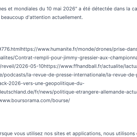
nes et mondiales du 10 mai 2026" a été détectée dans la c
e beaucoup d'attention actuellement.
9776.html
https://www.humanite.fr/monde/drones/prise-dans-l
tualites/Contrat-rempli-pour-jimmy-gressier-aux-championn
m/reveil/2026-05-10
https://www.ffhandball.fr/actualite/lact
re/podcasts/la-revue-de-presse-internationale/la-revue-de
ack-2026-vers-une-geopolitique-du-
eutschland.de/fr/news/politique-etrangere-allemande-actua
/www.boursorama.com/bourse/
sque vous utilisez nos sites et applications, nous utilisons