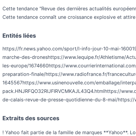
Cette tendance "Revue des dernières actualités européen
Cette tendance connaît une croissance explosive et attir
Entités liées
https://fr.news.yahoo.com/sport/l-info-jour-10-mai-16001
marche-des-drones
https://www.lequipe.fr/Athletisme/Ac
les-europe/1674660
https://www.courrierinternational.co
preparation-finale/
https://www.radiofrance.fr/francecultu
1645567
https://www.usinenouvelle.com/emballage/interp
pack.HNJRFQO32RIJFIRVCMKAJL43Q4.html
https://www.d
de-calais-revue-de-presse-quotidienne-du-8-mai/
https:/
Extraits des sources
! Yahoo fait partie de la famille de marques **Yahoo**. Lor