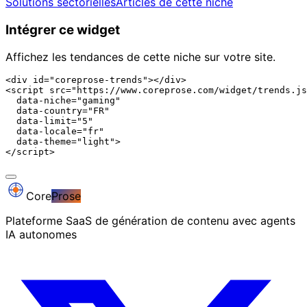
Solutions sectorielles
Articles de cette niche
Intégrer ce widget
Affichez les tendances de cette niche sur votre site.
<div id="coreprose-trends"></div>

<script src="https://www.coreprose.com/widget/trends.js
  data-niche="gaming"

  data-country="FR"

  data-limit="5"

  data-locale="fr"

  data-theme="light">

</script>
Core
Prose
Plateforme SaaS de génération de contenu avec agents
IA autonomes