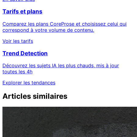
Tarifs et plans
Comparez les plans CoreProse et choisissez celui qui
correspond à votre volume de contenu.
Voir les tarifs
Trend Detection
Découvrez les sujets IA les plus chauds, mis à jour
toutes les 4h
Explorer les tendances
Articles similaires