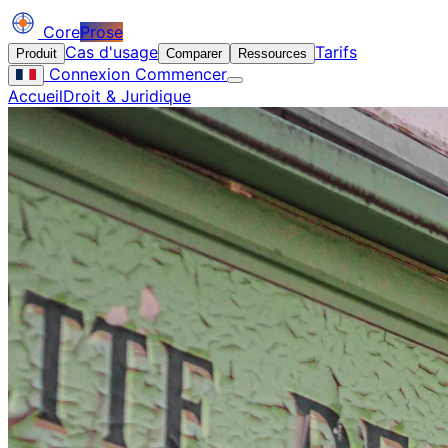
Core
Prose
Cas d'usage
Tarifs
Produit
Comparer
Ressources
Connexion
Commencer
Accueil
Droit & Juridique