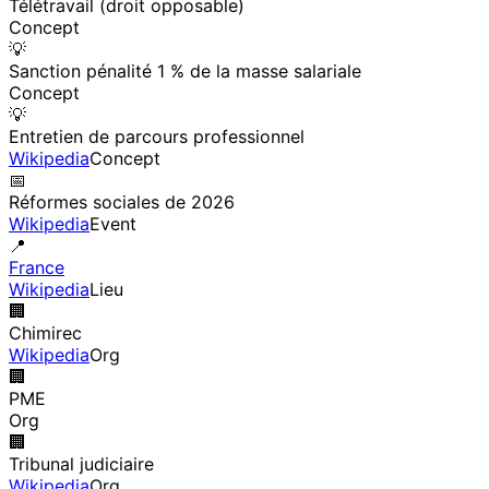
Télétravail (droit opposable)
Concept
💡
Sanction pénalité 1 % de la masse salariale
Concept
💡
Entretien de parcours professionnel
Wikipedia
Concept
📅
Réformes sociales de 2026
Wikipedia
Event
📍
France
Wikipedia
Lieu
🏢
Chimirec
Wikipedia
Org
🏢
PME
Org
🏢
Tribunal judiciaire
Wikipedia
Org