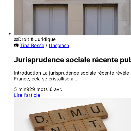
⚖️
Droit & Juridique
📷
Tina Bosse
/
Unsplash
Jurisprudence sociale récente pub
Introduction La jurisprudence sociale récente révèle 
France, cela se cristallise a...
5 min
929 mots
16 avr.
Lire l'article