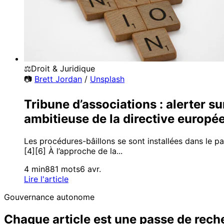
⚖️
Droit & Juridique
📷
Brett Jordan
/
Unsplash
Tribune d’associations : alerter s
ambitieuse de la directive europé
Les procédures-bâillons se sont installées dans le pa
[4][6] À l’approche de la...
4 min
881 mots
6 avr.
Lire l'article
Gouvernance autonome
Chaque article est une passe de rec