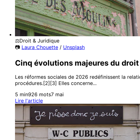
⚖️
Droit & Juridique
📷
Laura Chouette
/
Unsplash
Cinq évolutions majeures du droit
Les réformes sociales de 2026 redéfinissent la relat
procédures.[2][3] Elles concerne...
5 min
926 mots
7 mai
Lire l'article