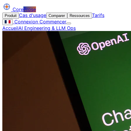
Core
Prose
Cas d'usage
Tarifs
Produit
Comparer
Ressources
Connexion
Commencer
Accueil
AI Engineering & LLM Ops