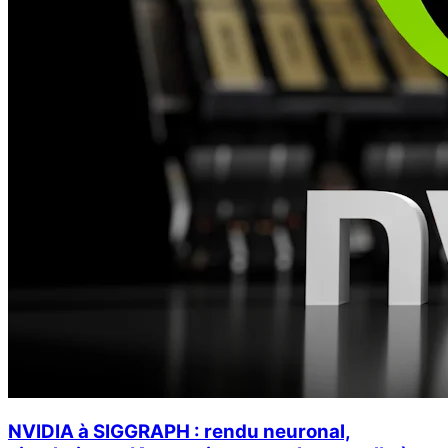
NVIDIA à SIGGRAPH : rendu neuronal,