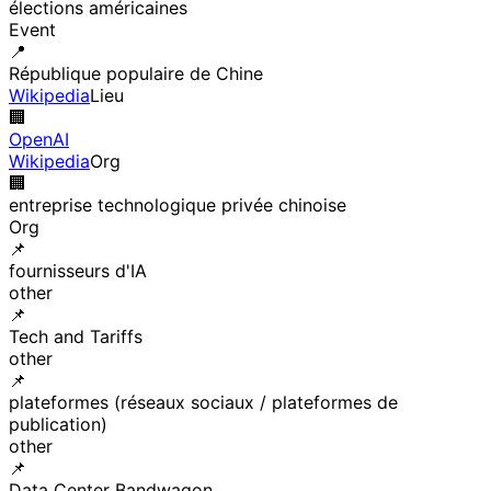
élections américaines
Event
📍
République populaire de Chine
Wikipedia
Lieu
🏢
OpenAI
Wikipedia
Org
🏢
entreprise technologique privée chinoise
Org
📌
fournisseurs d'IA
other
📌
Tech and Tariffs
other
📌
plateformes (réseaux sociaux / plateformes de
publication)
other
📌
Data Center Bandwagon