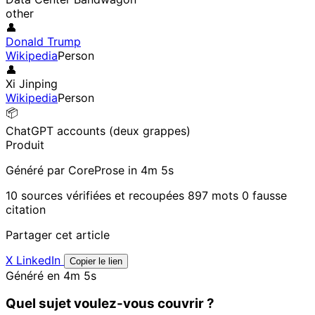
other
👤
Donald Trump
Wikipedia
Person
👤
Xi Jinping
Wikipedia
Person
📦
ChatGPT accounts (deux grappes)
Produit
Généré par CoreProse
in 4m 5s
10 sources vérifiées et recoupées
897 mots
0 fausse
citation
Partager cet article
X
LinkedIn
Copier le lien
Généré en 4m 5s
Quel sujet voulez-vous couvrir ?