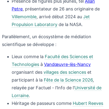
Présence de figures plus jeunes, tel
Allan
Petre
, présentateur de 26 ans originaire de
Villemomble
, arrivé début 2024 au
Jet
Propulsion Laboratory
de la NASA.
Parallèlement, un écosystème de médiation
scientifique se développe :
Lieux comme la
Faculté des Sciences et
Technologies
à
Vandœuvre-lès-Nancy
organisant des
villages des sciences
et
participant à la
Fête de la Science 2026
,
relayée par Factuel - l’Info de l’
Université de
Lorraine
.
Héritage de passeurs comme
Hubert Reeves