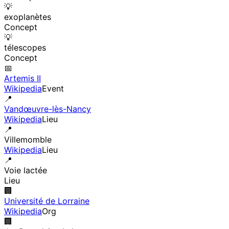
💡
exoplanètes
Concept
💡
télescopes
Concept
📅
Artemis II
Wikipedia
Event
📍
Vandœuvre-lès-Nancy
Wikipedia
Lieu
📍
Villemomble
Wikipedia
Lieu
📍
Voie lactée
Lieu
🏢
Université de Lorraine
Wikipedia
Org
🏢