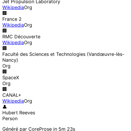
Jet Propulsion Laboratory
Wikipedia
Org
🏢
France 2
Wikipedia
Org
🏢
RMC Découverte
Wikipedia
Org
🏢
Faculté des Sciences et Technologies (Vandœuvre-lès-
Nancy)
Org
🏢
SpaceX
Org
🏢
CANAL+
Wikipedia
Org
👤
Hubert Reeves
Person
Généré par CoreProse
in 5m 23s