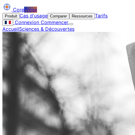
Core
Prose
Cas d'usage
Tarifs
Produit
Comparer
Ressources
Connexion
Commencer
Accueil
Sciences & Découvertes