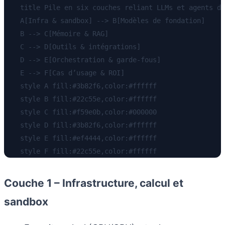
    title Pile en six couches reliant LLMs et agents d’
    A[Infra & sandbox] --> B[Modèles de fondation]

    B --> C[Mémoire & RAG]

    C --> D[Outils & intégrations]

    D --> E[Orchestration & garde-fous]

    E --> F[Cas d’usage & ROI]

    style A fill:#3b82f6,color:#ffffff

    style B fill:#22c55e,color:#ffffff

    style C fill:#f59e0b,color:#000000

    style D fill:#3b82f6,color:#ffffff

    style E fill:#ef4444,color:#ffffff

Couche 1 – Infrastructure, calcul et
sandbox