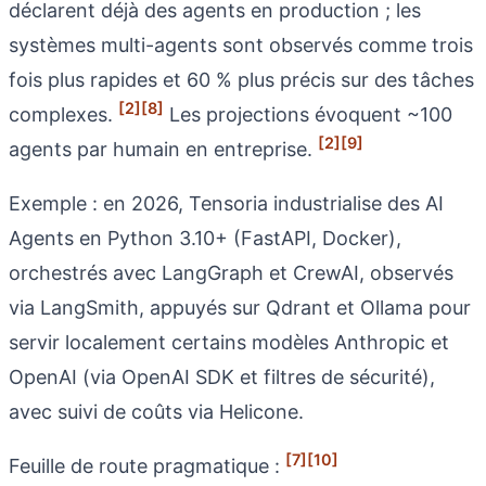
déclarent déjà des agents en production ; les
systèmes multi-agents sont observés comme trois
fois plus rapides et 60 % plus précis sur des tâches
[2]
[8]
complexes.
Les projections évoquent ~100
[2]
[9]
agents par humain en entreprise.
Exemple : en 2026, Tensoria industrialise des AI
Agents en Python 3.10+ (FastAPI, Docker),
orchestrés avec LangGraph et CrewAI, observés
via LangSmith, appuyés sur Qdrant et Ollama pour
servir localement certains modèles Anthropic et
OpenAI (via OpenAI SDK et filtres de sécurité),
avec suivi de coûts via Helicone.
[7]
[10]
Feuille de route pragmatique :