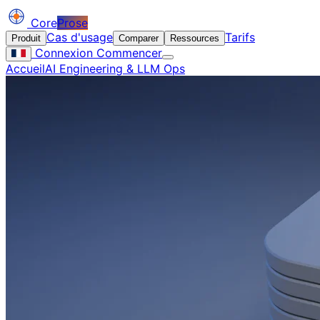
Core
Prose
Cas d'usage
Tarifs
Produit
Comparer
Ressources
Connexion
Commencer
Accueil
AI Engineering & LLM Ops