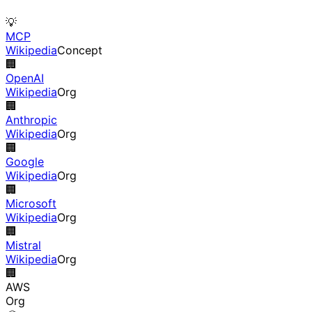
💡
MCP
Wikipedia
Concept
🏢
OpenAI
Wikipedia
Org
🏢
Anthropic
Wikipedia
Org
🏢
Google
Wikipedia
Org
🏢
Microsoft
Wikipedia
Org
🏢
Mistral
Wikipedia
Org
🏢
AWS
Org