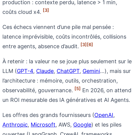
production : contexte perdu, latence > 1 min,
[3]
coûts cloud x4.
Ces échecs viennent d’une pile mal pensée :
latence imprévisible, coûts incontrôlés, collisions
[3]
[6]
entre agents, absence d’audit.
À retenir : la valeur ne se joue plus seulement sur le
LLM (
GPT-4
,
Claude
,
ChatGPT
,
Gemini
…), mais sur
l’architecture : mémoire, outils, orchestration,
[5]
observabilité, gouvernance.
En 2026, on attend
un ROI mesurable des IA génératives et AI Agents.
Les offres des grands fournisseurs (
OpenAI
,
Anthropic
,
Microsoft
, AWS,
Google
) et les piles
ouvertes (LangGraph, CrewAI, frameworks