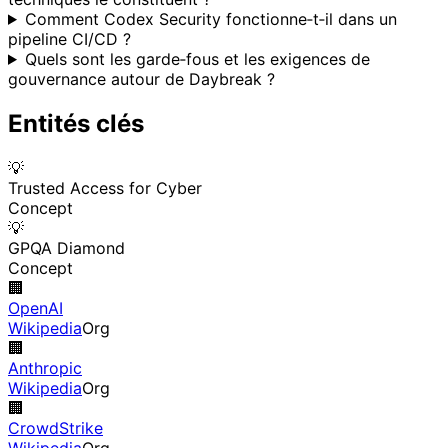
Comment Codex Security fonctionne‑t‑il dans un
pipeline CI/CD ?
Quels sont les garde‑fous et les exigences de
gouvernance autour de Daybreak ?
Entités clés
💡
Trusted Access for Cyber
Concept
💡
GPQA Diamond
Concept
🏢
OpenAI
Wikipedia
Org
🏢
Anthropic
Wikipedia
Org
🏢
CrowdStrike
Wikipedia
Org