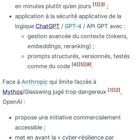
[1]
[3]
en minutes plutôt qu’en jours
;
application à la sécurité applicative de la
logique
ChatGPT
/
GPT‑4
/ API GPT avec :
gestion avancée du contexte (tokens,
embeddings
, reranking) ;
prompts structurés, versionnés, testés
[4]
[5]
[8]
comme du code
.
Face à
Anthropic
qui limite l’accès à
[1]
[2]
Mythos
/Glasswing jugé trop dangereux
,
OpenAI :
propose une initiative commercialement
accessible ;
met en avant la « cyber‑résilience par