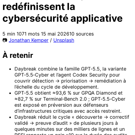
redéfinissent la
cybersécurité applicative
5 min
1071 mots
15 mai 2026
10 sources
📷
Jonathan Kemper
/
Unsplash
À retenir
Daybreak combine la famille GPT‑5.5, la variante
GPT‑5.5‑Cyber et l’agent Codex Security pour
couvrir détection → priorisation → remédiation à
l’échelle du cycle de développement.
GPT‑5.5 obtient ≈93,6 % sur GPQA Diamond et
≈82,7 % sur Terminal‑Bench 2.0 ; GPT‑5.5‑Cyber
est exposé en préversion aux défenseurs
d’infrastructures critiques avec accès restreint.
Daybreak réduit le cycle « découverte → correctif
validé → preuve d’audit » de plusieurs jours à
quelques minutes sur des milliers de lignes et un
RSSI rapporte un gain x10 sur la durée des audits.