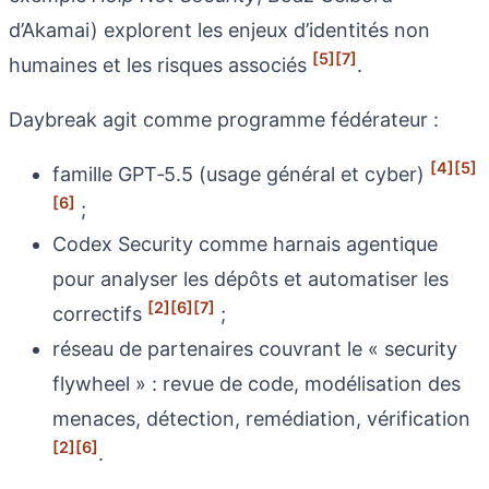
d’Akamai) explorent les enjeux d’identités non
[5]
[7]
humaines et les risques associés
.
Daybreak agit comme programme fédérateur :
[4]
[5]
famille GPT‑5.5 (usage général et cyber)
[6]
;
Codex Security comme harnais agentique
pour analyser les dépôts et automatiser les
[2]
[6]
[7]
correctifs
;
réseau de partenaires couvrant le « security
flywheel » : revue de code, modélisation des
menaces, détection, remédiation, vérification
[2]
[6]
.