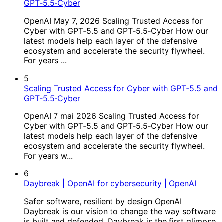
GPT‑5.5‑Cyber
OpenAI May 7, 2026 Scaling Trusted Access for
Cyber with GPT‑5.5 and GPT‑5.5‑Cyber How our
latest models help each layer of the defensive
ecosystem and accelerate the security flywheel.
For years ...
5
Scaling Trusted Access for Cyber with GPT‑5.5 and
GPT‑5.5‑Cyber
OpenAI 7 mai 2026 Scaling Trusted Access for
Cyber with GPT‑5.5 and GPT‑5.5‑Cyber How our
latest models help each layer of the defensive
ecosystem and accelerate the security flywheel.
For years w...
6
Daybreak | OpenAI for cybersecurity | OpenAI
Safer software, resilient by design OpenAI
Daybreak is our vision to change the way software
is built and defended. Daybreak is the first glimpse