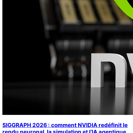
SIGGRAPH 2026 : comment NVIDIA redéfinit le
rendu neuronal, la simulation et l’IA agentique