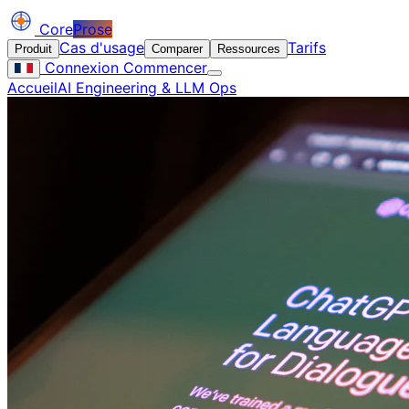
Core
Prose
Cas d'usage
Tarifs
Produit
Comparer
Ressources
Connexion
Commencer
Accueil
AI Engineering & LLM Ops