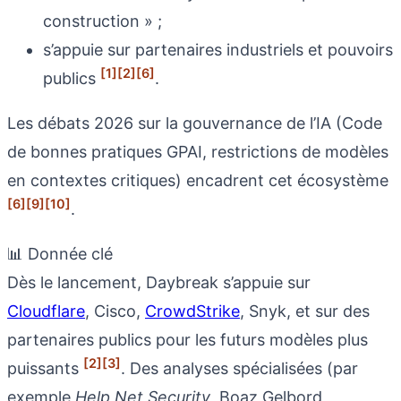
construction » ;
s’appuie sur partenaires industriels et pouvoirs
[1]
[2]
[6]
publics
.
Les débats 2026 sur la gouvernance de l’IA (Code
de bonnes pratiques GPAI, restrictions de modèles
en contextes critiques) encadrent cet écosystème
[6]
[9]
[10]
.
📊 Donnée clé
Dès le lancement, Daybreak s’appuie sur
Cloudflare
, Cisco,
CrowdStrike
, Snyk, et sur des
partenaires publics pour les futurs modèles plus
[2]
[3]
puissants
. Des analyses spécialisées (par
exemple
Help Net Security
, Boaz Gelbord