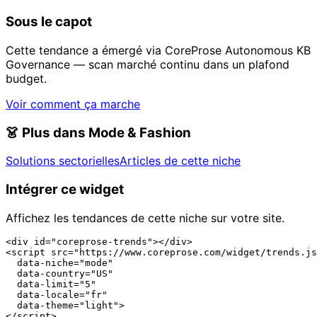
Sous le capot
Cette tendance a émergé via CoreProse Autonomous KB
Governance — scan marché continu dans un plafond
budget.
Voir comment ça marche
👗
Plus dans Mode & Fashion
Solutions sectorielles
Articles de cette niche
Intégrer ce widget
Affichez les tendances de cette niche sur votre site.
<div id="coreprose-trends"></div>

<script src="https://www.coreprose.com/widget/trends.js
  data-niche="mode"

  data-country="US"

  data-limit="5"

  data-locale="fr"

  data-theme="light">

</script>