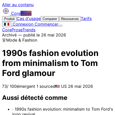
Aller au contenu
Core
Prose
Cas d'usage
Tarifs
Produit
Comparer
Ressources
Connexion
Commencer
CoreProse
Trends
Archivé — publié le 26 mai 2026
👗
Mode & Fashion
1990s fashion evolution
from minimalism to Tom
Ford glamour
73
/ 100
émergent
1 sources
US
26 mai 2026
Aussi détecté comme
· 1990s fashion evolution: minimalism to Tom Ford's
logo revival