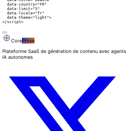
  data-country="FR"

  data-limit="5"

  data-locale="fr"

  data-theme="light">

</script>
Core
Prose
Plateforme SaaS de génération de contenu avec agents
IA autonomes