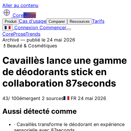
Aller au contenu
Core
Prose
Cas d'usage
Tarifs
Produit
Comparer
Ressources
Connexion
Commencer
CoreProse
Trends
Archivé — publié le 24 mai 2026
💄
Beauté & Cosmétiques
Cavaillès lance une gamme
de déodorants stick en
collaboration 87seconds
43
/ 100
émergent
2 sources
FR
24 mai 2026
Aussi détecté comme
· Cavaillès transforme le déodorant en expérience
sensorielle avec 87seconds